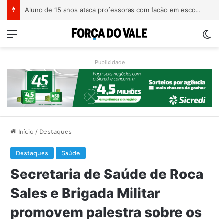
Homem é preso com revólver de numeração raspada em Teutônia
Menu
Sw
Publicidade
Início
/
Destaques
Destaques
Saúde
Secretaria de Saúde de Roca
Sales e Brigada Militar
promovem palestra sobre os