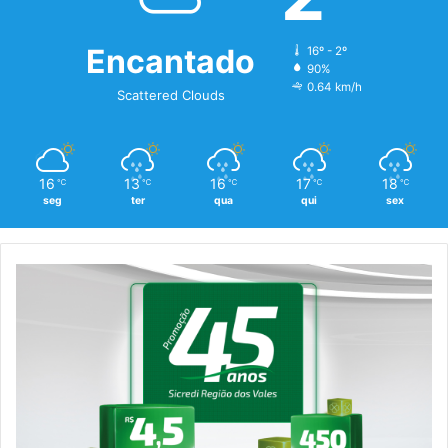
Encantado
16º - 2º
90%
0.64 km/h
Scattered Clouds
16
13
16
17
18
℃
℃
℃
℃
℃
seg
ter
qua
qui
sex