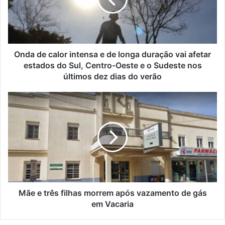
e
de
longa
duração
vai
afetar
Onda de calor intensa e de longa duração vai afetar
estados
estados do Sul, Centro-Oeste e o Sudeste nos
do
últimos dez dias do verão
Sul,
Centro-
Mãe
Oeste
e
e
três
o
filhas
Sudeste
morrem
nos
após
últimos
vazamento
dez
de
dias
gás
do
em
Mãe e três filhas morrem após vazamento de gás
verão
Vacaria
em Vacaria