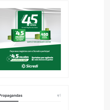
Propagandas