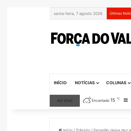
sexta-feira, 7 agosto 2026
Últimas Notí
INÍCIO
NOTÍCIAS
COLUNAS
℃
15
B
AO VIVO
Encantado
Início
/
Trânsito
/
Feriadão deixa dez 