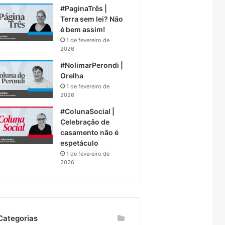
#PaginaTrês |
Terra sem lei? Não
é bem assim!
1 de fevereiro de
2026
#NolimarPerondi |
Orelha
1 de fevereiro de
2026
#ColunaSocial |
Celebração de
casamento não é
espetáculo
1 de fevereiro de
2026
Categorias