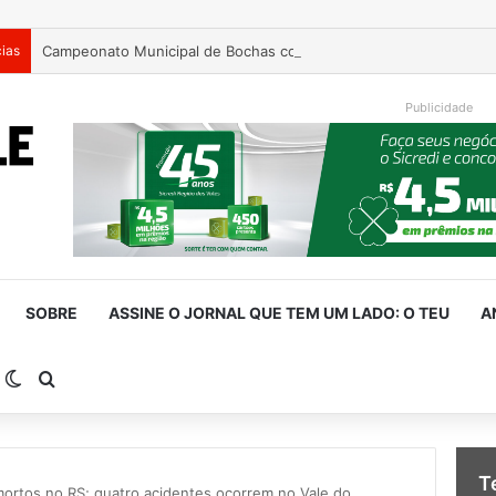
cias
Campeonato Municipal de Bochas começa neste fim de semana 
Publicidade
SOBRE
ASSINE O JORNAL QUE TEM UM LADO: O TEU
A
arra Lateral
Switch skin
Procurar por
T
mortos no RS; quatro acidentes ocorrem no Vale do