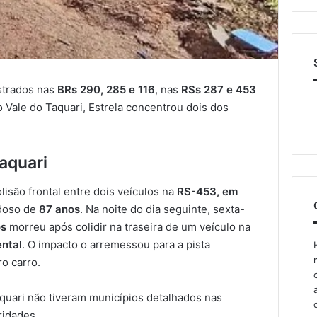
strados nas
BRs 290, 285 e 116
, nas
RSs 287 e 453
Vale do Taquari, Estrela concentrou dois dos
aquari
olisão frontal entre dois veículos na
RS-453, em
idoso de
87 anos
. Na noite do dia seguinte, sexta-
os
morreu após colidir na traseira de um veículo na
ental
. O impacto o arremessou para a pista
ro carro.
aquari não tiveram municípios detalhados nas
ridades.