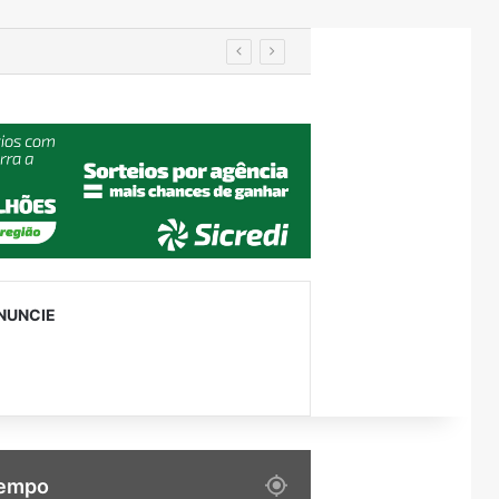
em Encantado
NUNCIE
empo