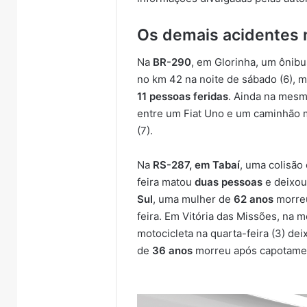
Os demais acidentes 
Na
BR-290
, em Glorinha, um ônib
no km 42 na noite de sábado (6),
11 pessoas feridas
. Ainda na mesm
entre um Fiat Uno e um caminhão 
(7).
Na
RS-287, em Tabaí
, uma colisão
feira matou
duas pessoas
e deixou
Sul
, uma mulher de
62 anos
morreu
feira. Em Vitória das Missões, na
motocicleta na quarta-feira (3) de
de
36 anos
morreu após capotament