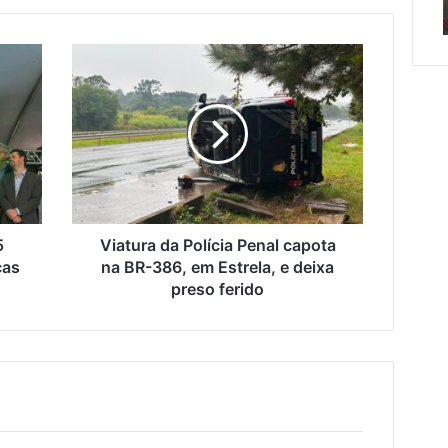
erada racista
de semana em Encantado
em
Encantado
Viatura
da
Polícia
o
Penal
da
capota
na
BR-
386,
em
Estrela,
5
Viatura da Polícia Penal capota
e
cas
na BR-386, em Estrela, e deixa
deixa
preso ferido
preso
ferido