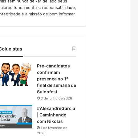
mas sem nunca deixar de lado seus
valores fundamentais: responsabilidade,
integridade e a missão de bem informar.​
Colunistas
Pré-candidatos
confirmam
presença no 1º
final de semana de
Suinofest
3 de junho de 2026
#AlexandreGarcia
| Caminhando
com Nikolas
1 de fevereiro de
2026