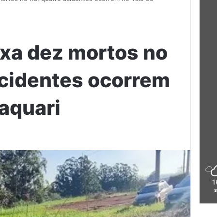
ixa dez mortos no
acidentes ocorrem
Taquari
1