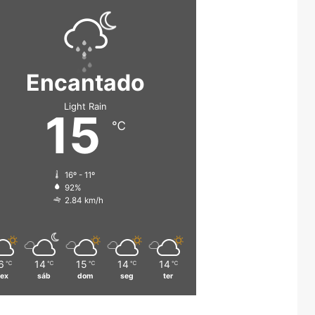
Encantado
Light Rain
15
℃
16º - 11º
92%
2.84 km/h
6
14
15
14
14
℃
℃
℃
℃
℃
sex
sáb
dom
seg
ter