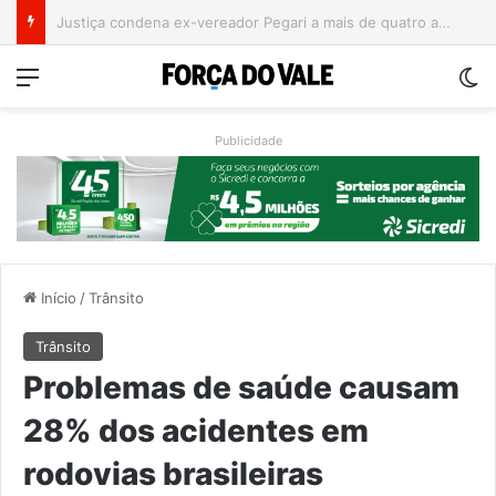
Campeonato Municipal de Bochas começa neste fim de semana em Encantado
Menu
Sw
Publicidade
Início
/
Trânsito
Trânsito
Problemas de saúde causam
28% dos acidentes em
rodovias brasileiras