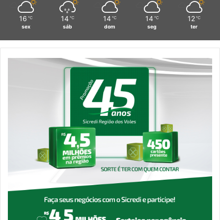
16
14
14
14
12
℃
℃
℃
℃
℃
sex
sáb
dom
seg
ter