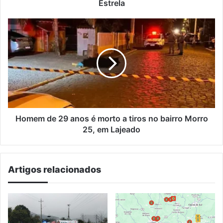
Estrela
Homem
de
29
anos
é
morto
a
tiros
no
bairro
Homem de 29 anos é morto a tiros no bairro Morro
Morro
25, em Lajeado
25,
em
Lajeado
Artigos relacionados