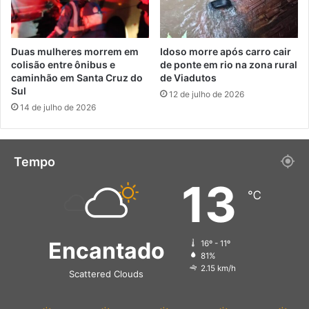
Duas mulheres morrem em
Idoso morre após carro cair
colisão entre ônibus e
de ponte em rio na zona rural
caminhão em Santa Cruz do
de Viadutos
Sul
12 de julho de 2026
14 de julho de 2026
Tempo
13
℃
Encantado
16º - 11º
81%
2.15 km/h
Scattered Clouds