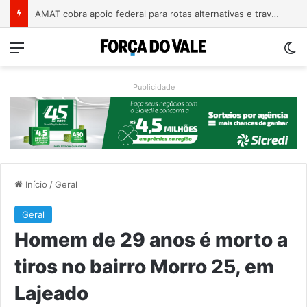
A arte de projetar o dom de cuidar
Menu
Sw
Publicidade
Início
/
Geral
Geral
Homem de 29 anos é morto a
tiros no bairro Morro 25, em
Lajeado