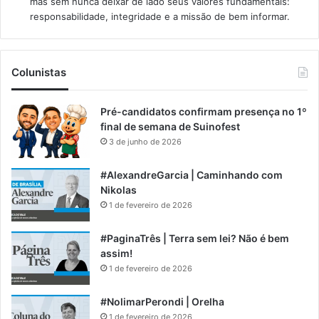
mas sem nunca deixar de lado seus valores fundamentais:
responsabilidade, integridade e a missão de bem informar.​
Colunistas
Pré-candidatos confirmam presença no 1º
final de semana de Suinofest
3 de junho de 2026
#AlexandreGarcia | Caminhando com
Nikolas
1 de fevereiro de 2026
#PaginaTrês | Terra sem lei? Não é bem
assim!
1 de fevereiro de 2026
#NolimarPerondi | Orelha
1 de fevereiro de 2026