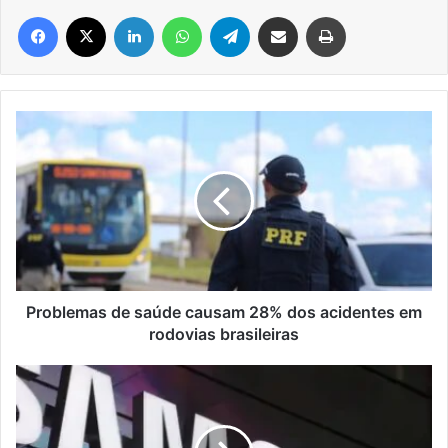
Facebook
X
Linkedin
WhatsApp
Telegram
Compartilhar via e-mail
Imprimir
Problemas
de
saúde
causam
28%
dos
acidentes
em
rodovias
brasileiras
Problemas de saúde causam 28% dos acidentes em
rodovias brasileiras
Coreia
do
Sul
mobiliza