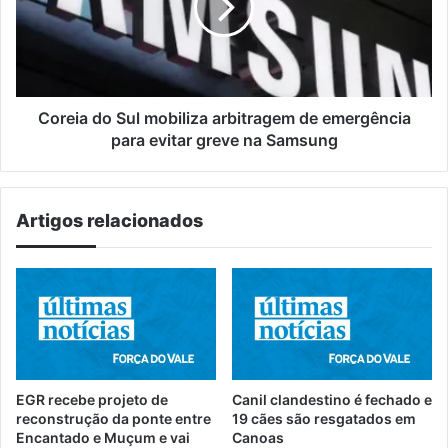
arbitragem
de
emergência
para
evitar
greve
Coreia do Sul mobiliza arbitragem de emergência
na
para evitar greve na Samsung
Samsung
Artigos relacionados
EGR recebe projeto de
Canil clandestino é fechado e
reconstrução da ponte entre
19 cães são resgatados em
Encantado e Muçum e vai
Canoas