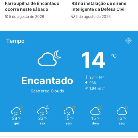
Farroupilha de Encantado
RS na instalação de sirene
ocorre neste sábado
inteligente da Defesa Civil
5 de agosto de 2026
5 de agosto de 2026
Tempo
14
℃
Encantado
28º - 14º
93%
1.64 km/h
Scattered Clouds
28
23
15
15
13
℃
℃
℃
℃
℃
qui
sex
sáb
dom
seg