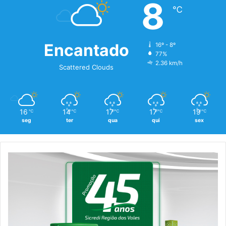
8
℃
Encantado
16º - 8º
77%
2.36 km/h
Scattered Clouds
16
14
17
17
19
℃
℃
℃
℃
℃
seg
ter
qua
qui
sex