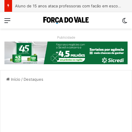
Homem é preso com revólver de numeração raspada em Teutônia
Menu
Sw
Publicidade
Início
/
Destaques