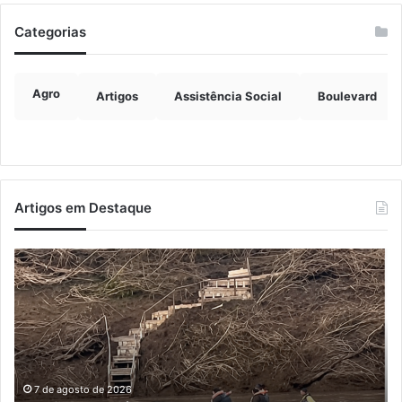
Categorias
Agro
Artigos
Assistência Social
Boulevard
Artigos em Destaque
Turisvales
2026
recebe
1200
profissionais
do
trade
turístico
7 de agosto de 2026