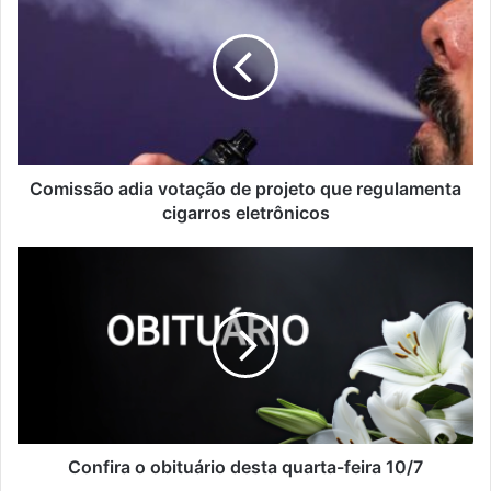
adia
votação
de
projeto
que
regulamenta
cigarros
eletrônicos
Comissão adia votação de projeto que regulamenta
cigarros eletrônicos
Confira
o
obituário
desta
quarta-
feira
10/7
Confira o obituário desta quarta-feira 10/7