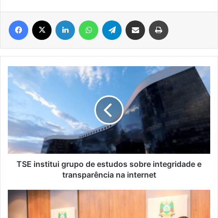
Facebook
X
Linkedin
WhatsApp
Telegram
Compartilhar via e-mail
Imprimir
TSE
institui
grupo
de
estudos
sobre
integridade
e
transparência
na
TSE institui grupo de estudos sobre integridade e
internet
transparência na internet
Estado
assina
protocolo