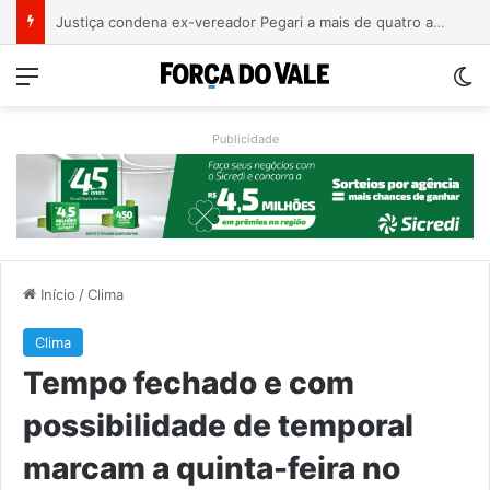
Campeonato Municipal de Bochas começa neste fim de semana em Encantado
Menu
Sw
Publicidade
Início
/
Clima
Clima
Tempo fechado e com
possibilidade de temporal
marcam a quinta-feira no