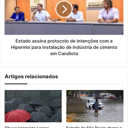
de
intenções
com
a
Hipermix
para
instalação
Estado assina protocolo de intenções com a
de
Hipermix para instalação de indústria de cimento
indústria
em Candiota
de
cimento
em
Artigos relacionados
Candiota
Chuva irregular e raios
Estado de São Paulo chega a