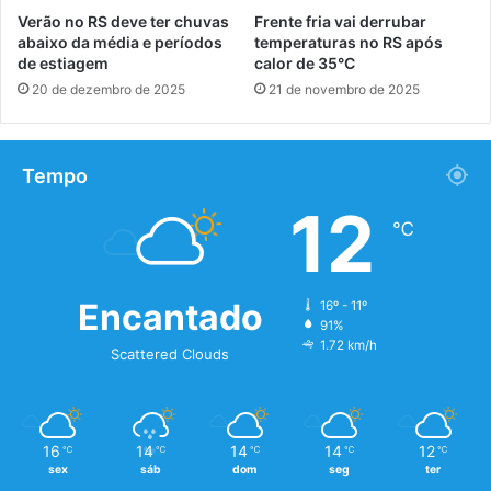
Verão no RS deve ter chuvas
Frente fria vai derrubar
abaixo da média e períodos
temperaturas no RS após
de estiagem
calor de 35°C
20 de dezembro de 2025
21 de novembro de 2025
Tempo
12
℃
Encantado
16º - 11º
91%
1.72 km/h
Scattered Clouds
16
14
14
14
12
℃
℃
℃
℃
℃
sex
sáb
dom
seg
ter