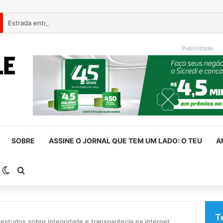
Estrada entre Roca Sales e Muçum é liberada após serviços de man
Publicidade
SOBRE
ASSINE O JORNAL QUE TEM UM LADO: O TEU
A
arra Lateral
Switch skin
Procurar por
T
 estudos sobre integridade e transparência na internet