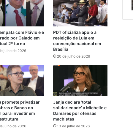
scentes
Encantado e Muçum
e
Muçum
ntes
 empata com Flávio e é
PDT oficializa apoio à
rado por Caiado em
reeleição de Lula em
tual 2º turno
convenção nacional em
Brasília
de julho de 2026
20 de julho de 2026
 promete privatizar
Janja declara ‘total
obras e Banco do
solidariedade’ a Michelle e
l para investir em
Damares por ofensas
aestrutura
machistas
de julho de 2026
13 de julho de 2026