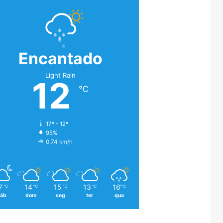
Encantado
Light Rain
12
℃
17º - 12º
95%
0.74 km/h
7
14
15
13
16
℃
℃
℃
℃
℃
áb
dom
seg
ter
qua