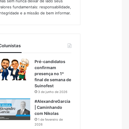
mas sem nunca deixar de lado seus
valores fundamentais: responsabilidade,
integridade e a missão de bem informar.​
Colunistas
Pré-candidatos
confirmam
presença no 1º
final de semana de
Suinofest
3 de junho de 2026
#AlexandreGarcia
| Caminhando
com Nikolas
1 de fevereiro de
2026