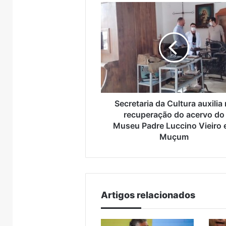
Secretaria
da
Cultura
auxilia
na
recuperação
do
acervo
do
Museu
Secretaria da Cultura auxilia
Padre
recuperação do acervo do
Luccino
Museu Padre Luccino Vieiro
Vieiro
Muçum
Nova
em
lei
Muçum
endurece
penas
para
7 de a
crimes
Nova 
Artigos relacionados
sexuais
para 
online
contr
contra