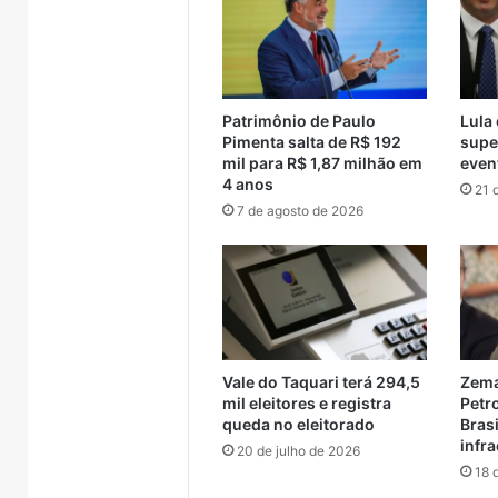
adole
crianças
e
adolesce
Patrimônio de Paulo
Lula
Pimenta salta de R$ 192
supe
mil para R$ 1,87 milhão em
even
4 anos
21 
7 de agosto de 2026
Vale do Taquari terá 294,5
Zema
mil eleitores e registra
Petr
queda no eleitorado
Brasi
infr
20 de julho de 2026
18 