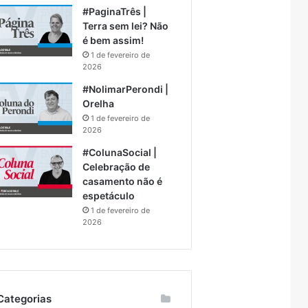
#PaginaTrês |
Terra sem lei? Não
é bem assim!
1 de fevereiro de
2026
#NolimarPerondi |
Orelha
1 de fevereiro de
2026
#ColunaSocial |
Celebração de
casamento não é
espetáculo
1 de fevereiro de
2026
Categorias