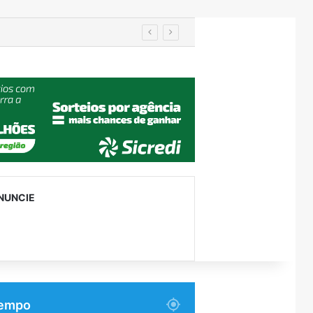
utenção
NUNCIE
empo