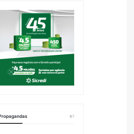
Propagandas