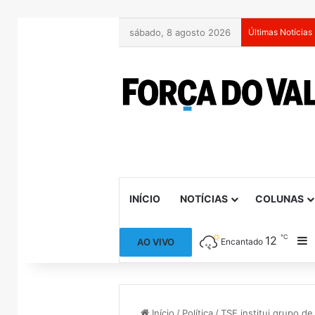
sábado, 8 agosto 2026
Últimas Notícias
INÍCIO
NOTÍCIAS
COLUNAS
℃
12
B
AO VIVO
Encantado
Início
/
Política
/
TSE institui grupo de