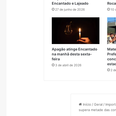
serviços de manutenção
adole
Encantado e Lajeado
Roca
serviços
crianças
de
e
27 de junho de 2026
10 
manutenção
adolescen
Apagão atinge Encantado
Mate
na manhã desta sexta-
Pref
feira
conc
esta
3 de abril de 2026
2 d