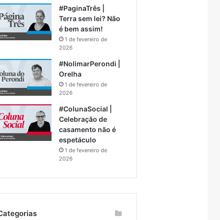
#PaginaTrês |
Terra sem lei? Não
é bem assim!
1 de fevereiro de
2026
#NolimarPerondi |
Orelha
1 de fevereiro de
2026
#ColunaSocial |
Celebração de
casamento não é
espetáculo
1 de fevereiro de
2026
Categorias