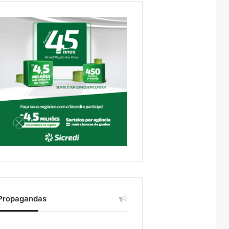
Propagandas