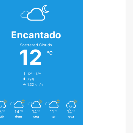
Encantado
Scattered Clouds
12
℃
12º - 12º
79%
1.32 km/h
5
14
14
11
14
℃
℃
℃
℃
℃
áb
dom
seg
ter
qua