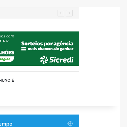
ças e adolescentes
NUNCIE
empo