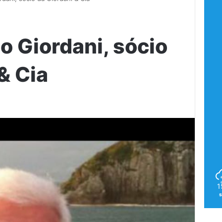
o Giordani, sócio
& Cia
1
s