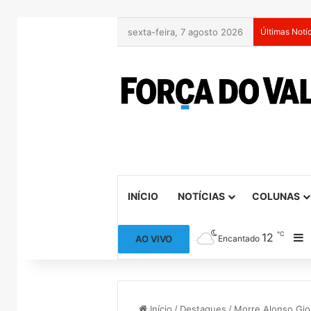
sexta-feira, 7 agosto 2026
Últimas Notí
INÍCIO
NOTÍCIAS
COLUNAS
℃
12
B
AO VIVO
Encantado
Início
/
Destaques
/
Morre Alonso Gior