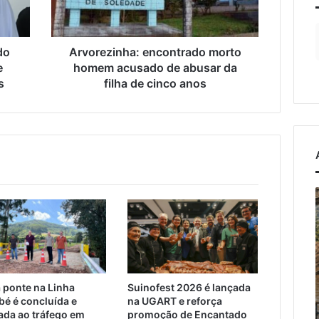
abusar
da
filha
de
do
Arvorezinha: encontrado morto
cinco
e
homem acusado de abusar da
anos
s
filha de cinco anos
Trump
assina
B
novos
V
decretos
para
R
osto de 2026
7 de agosto de 2026
restringir
lei endurece penas
Trump assina novos
cidadania
 ponte na Linha
Suinofest 2026 é lançada
rimes sexuais online
decretos para restringir
por
bé é concluída e
na UGART e reforça
 crianças e
cidadania por nascimento
nascimento
rada ao tráfego em
promoção de Encantado