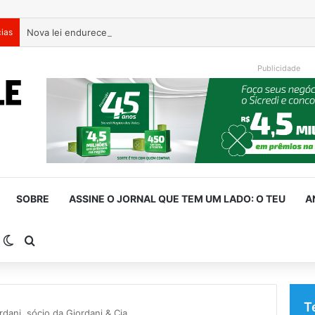
cias
Nova lei endurece penas para crimes sexuais online contra crian
Publicidade
SOBRE
ASSINE O JORNAL QUE TEM UM LADO: O TEU
A
arra Lateral
Switch skin
Procurar por
T
dani, sócio da Giordani & Cia