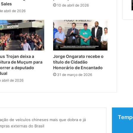
scentes
nos EUA
 Sales
nos
10 de abril de 2026
EUA
de abril de 2026
tes
us Trojan deixa a
Jorge Ongarato recebe o
eitura de Muçum para
título de Cidadão
orrer a deputado
Honorário de Encantado
dual
31 de março de 2026
e abril de 2026