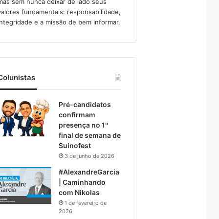
mas sem nunca deixar de lado seus
valores fundamentais: responsabilidade,
integridade e a missão de bem informar.​
Colunistas
Pré-candidatos
confirmam
presença no 1º
final de semana de
Suinofest
3 de junho de 2026
#AlexandreGarcia
| Caminhando
com Nikolas
1 de fevereiro de
2026