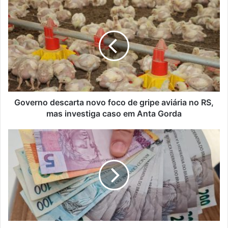
Governo
descarta
novo
foco
de
gripe
aviária
no
RS,
mas
Governo descarta novo foco de gripe aviária no RS,
investiga
mas investiga caso em Anta Gorda
caso
em
Dinheiro
Anta
esquecido:
Gorda
nova
função
permite
resgate
automático
via
Pix