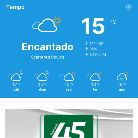
Tempo
15
℃
Encantado
17º - 15º
96%
1.46 km/h
Scattered Clouds
17
15
15
13
16
℃
℃
℃
℃
℃
sáb
dom
seg
ter
qua