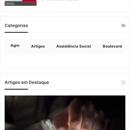
Categorias
Agro
Artigos
Assistência Social
Boulevard
Artigos em Destaque
Nova
Co
lei
os
endurece
ho
penas
da
para
tr
crimes
de