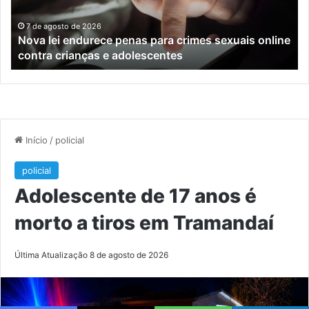
sexuais
ba
online
en
7 de agosto de 2026
Nova lei endurece penas para crimes sexuais online
contra
En
contra crianças e adolescentes
crianças
e
e
M
adolescentes