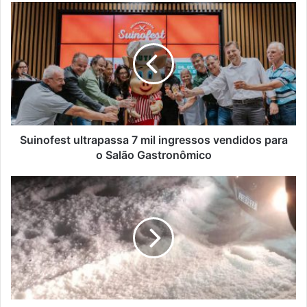
Suinofest
ultrapassa
7
mil
ingressos
vendidos
para
o
Salão
Gastronômico
Suinofest ultrapassa 7 mil ingressos vendidos para
o Salão Gastronômico
Rodovia
na
Serra
Gaúcha
é
tomada
por
granizo
e