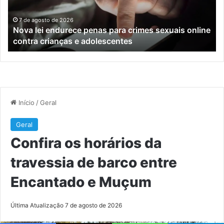
sexuais
ba
online
en
7 de agosto de 2026
Nova lei endurece penas para crimes sexuais online
contra
En
contra crianças e adolescentes
crianças
e
e
M
adolescentes