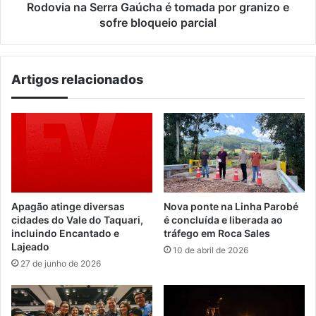
sofre
Rodovia na Serra Gaúcha é tomada por granizo e
bloqueio
sofre bloqueio parcial
parcial
Artigos relacionados
Apagão atinge diversas
Nova ponte na Linha Parobé
cidades do Vale do Taquari,
é concluída e liberada ao
incluindo Encantado e
tráfego em Roca Sales
Lajeado
10 de abril de 2026
27 de junho de 2026