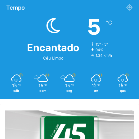
Tempo
5
℃
Encantado
15º - 5º
94%
1.34 km/h
Céu Limpo
15
15
15
12
15
℃
℃
℃
℃
℃
sáb
dom
seg
ter
qua