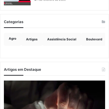
Categorias
Agro
Artigos
Assistência Social
Boulevard
Artigos em Destaque
Nova
Co
lei
os
endurece
ho
penas
da
para
tr
crimes
de