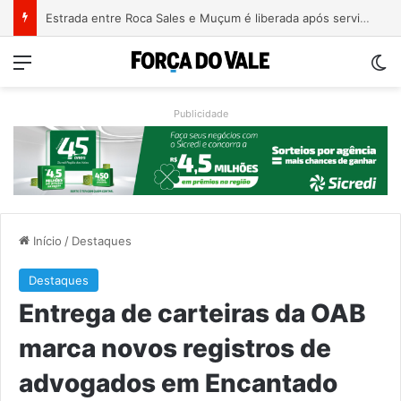
Patrimônio de Paulo Pimenta salta de R$ 192 mil para R$ 1,87 milhão em 4 anos
Menu
Sw
Publicidade
Início
/
Destaques
Destaques
Entrega de carteiras da OAB
marca novos registros de
advogados em Encantado