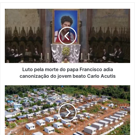
Luto
pela
morte
do
papa
Francisco
adia
canonização
do
jovem
Luto pela morte do papa Francisco adia
beato
canonização do jovem beato Carlo Acutis
Carlo
Acutis
Avançam
as
obras
do
novo
loteamento
habitacional
em