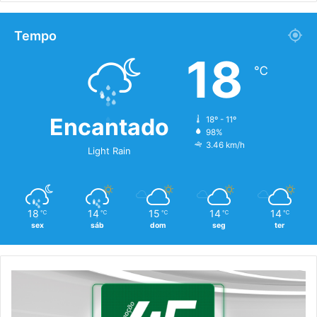
Tempo
18
℃
Encantado
18º - 11º
98%
3.46 km/h
Light Rain
18
14
15
14
14
℃
℃
℃
℃
℃
sex
sáb
dom
seg
ter