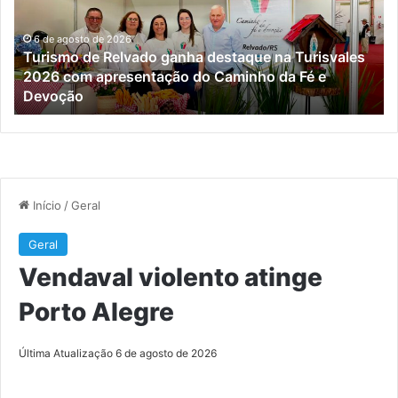
destaque
Al
na
Turisvales
6 de agosto de 2026
Turismo de Relvado ganha destaque na Turisvales
2026
2026 com apresentação do Caminho da Fé e
com
Devoção
apresentação
do
Caminho
da
Fé
e
Devoção