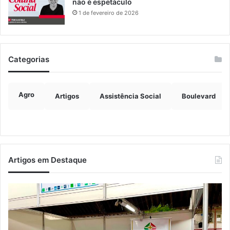
não é espetáculo
1 de fevereiro de 2026
Categorias
Agro
Artigos
Assistência Social
Boulevard
Artigos em Destaque
Turismo
Ve
de
vi
Relvado
at
ganha
Po