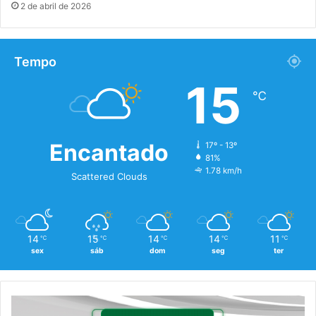
2 de abril de 2026
Tempo
15
℃
Encantado
17º - 13º
81%
1.78 km/h
Scattered Clouds
14
15
14
14
11
℃
℃
℃
℃
℃
sex
sáb
dom
seg
ter