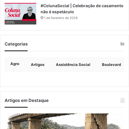
#ColunaSocial | Celebração de casamento
não é espetáculo
1 de fevereiro de 2026
Categorias
Agro
Artigos
Assistência Social
Boulevard
Artigos em Destaque
A
Im
Balsa
de
Vicentina
ve