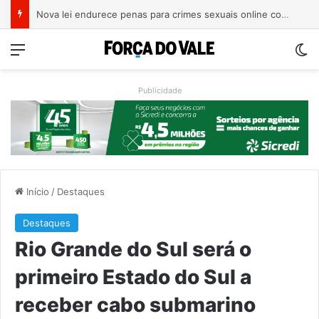
Trump assina novos decretos para restringir cidadania por nascimento nos EUA
Menu
Sw
Publicidade
Início
/
Destaques
Destaques
Rio Grande do Sul será o
primeiro Estado do Sul a
receber cabo submarino