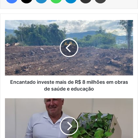
Encantado
investe
mais
de
R$
8
milhões
em
obras
de
Encantado investe mais de R$ 8 milhões em obras
saúde
de saúde e educação
e
educação
Roca
Sales
terá
distribuição
de
mudas