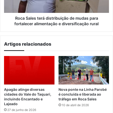
para
fortalecer
alimentação
e
Roca Sales terá distribuição de mudas para
diversificação
fortalecer alimentação e diversificação rural
rural
Artigos relacionados
Apagão atinge diversas
Nova ponte na Linha Parobé
cidades do Vale do Taquari,
é concluída e liberada ao
incluindo Encantado e
tráfego em Roca Sales
Lajeado
10 de abril de 2026
27 de junho de 2026