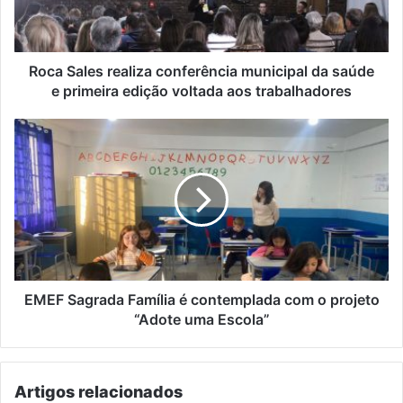
saúde
e
primeira
edição
Roca Sales realiza conferência municipal da saúde
voltada
e primeira edição voltada aos trabalhadores
aos
trabalhadores
EMEF
Sagrada
Família
é
contemplada
com
o
projeto
“Adote
uma
EMEF Sagrada Família é contemplada com o projeto
Escola”
“Adote uma Escola”
Artigos relacionados