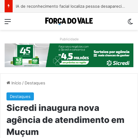
IA de reconhecimento facial localiza pessoa desaparecida há 15 anos; sistema atinge precisão de até 99%
Menu
Sw
Publicidade
Início
/
Destaques
Destaques
Sicredi inaugura nova
agência de atendimento em
Muçum