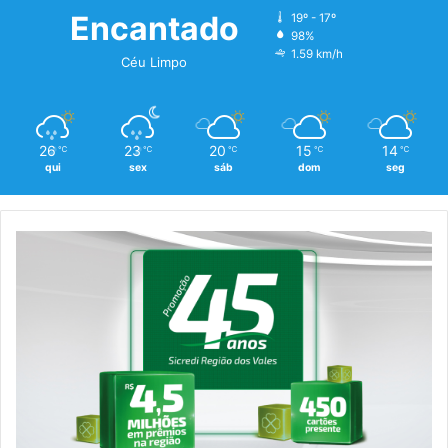
Encantado
19º - 17º
98%
1.59 km/h
Céu Limpo
26
23
20
15
14
℃
℃
℃
℃
℃
qui
sex
sáb
dom
seg