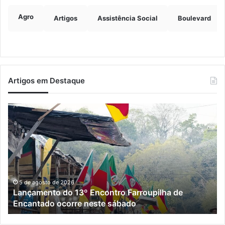
Agro
Artigos
Assistência Social
Boulevard
Artigos em Destaque
Lançamento
E
do
re
13º
pr
Encontro
de
Farroupilha
re
de
da
Encantado
po
ocorre
en
5 de agosto de 2026
Lançamento do 13º Encontro Farroupilha de
neste
En
Encantado ocorre neste sábado
sábado
e
M
e