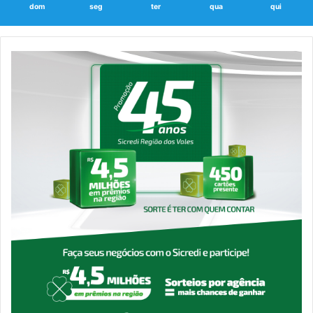
dom
seg
ter
qua
qui