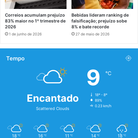
Correios acumulam prejuízo
Bebidas lideram ranking de
83% maior no 1º trimestre de
falsificação; prejuízo sobe
2026
8% e bate recorde
1 de junho de 2026
27 de maio de 2026
Tempo
9
℃
Encantado
18º - 8º
89%
0.23 km/h
Scattered Clouds
18
16
11
14
18
℃
℃
℃
℃
℃