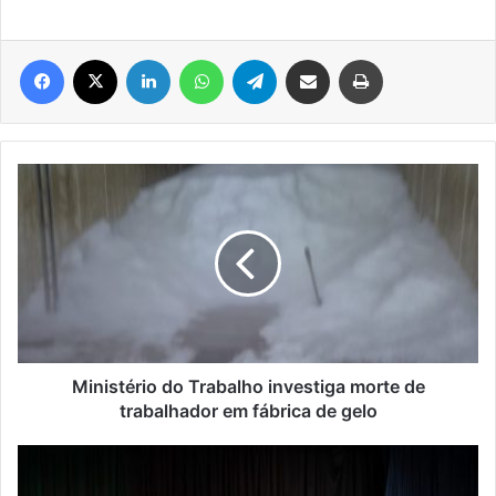
Facebook
X
Linkedin
WhatsApp
Telegram
Compartilhar via e-mail
Imprimir
Ministério
do
Trabalho
investiga
morte
de
trabalhador
em
fábrica
de
Ministério do Trabalho investiga morte de
gelo
trabalhador em fábrica de gelo
Conferência
Estadual