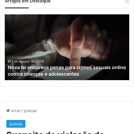
Artigos em Destaque
Nova
Co
lei
os
endurece
ho
penas
da
para
tr
crimes
de
sexuais
ba
online
en
7 de agosto de 2026
Nova lei endurece penas para crimes sexuais online
contra
En
contra crianças e adolescentes
crianças
e
e
M
adolescentes