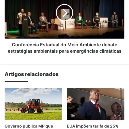
do
Meio
Ambiente
debate
estratégias
ambientais
para
emergências
Conferência Estadual do Meio Ambiente debate
climáticas
estratégias ambientais para emergências climáticas
Artigos relacionados
Governo publica MP que
EUA impõem tarifa de 25%