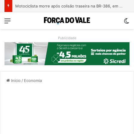
Motociclista morre após colisão traseira na BR-386, em Triunfo
Menu
Sw
Publicidade
Início
/
Economia