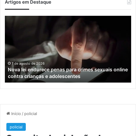
Artigos em Destaque
Nova
Co
lei
os
endurece
ho
penas
da
para
tr
crimes
de
sexuais
ba
online
en
7 de agosto de 2026
Nova lei endurece penas para crimes sexuais online
contra
En
contra crianças e adolescentes
crianças
e
e
M
adolescentes