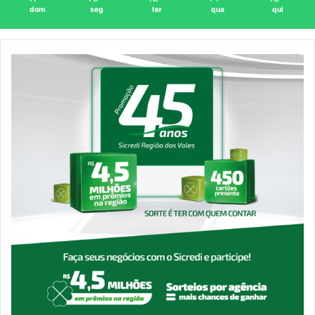
dom
seg
ter
qua
qui