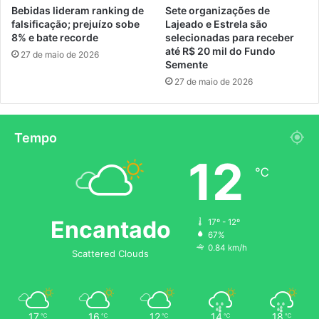
Bebidas lideram ranking de
Sete organizações de
falsificação; prejuízo sobe
Lajeado e Estrela são
8% e bate recorde
selecionadas para receber
até R$ 20 mil do Fundo
27 de maio de 2026
Semente
27 de maio de 2026
Tempo
12
℃
Encantado
17º - 12º
67%
0.84 km/h
Scattered Clouds
17
16
12
14
18
℃
℃
℃
℃
℃