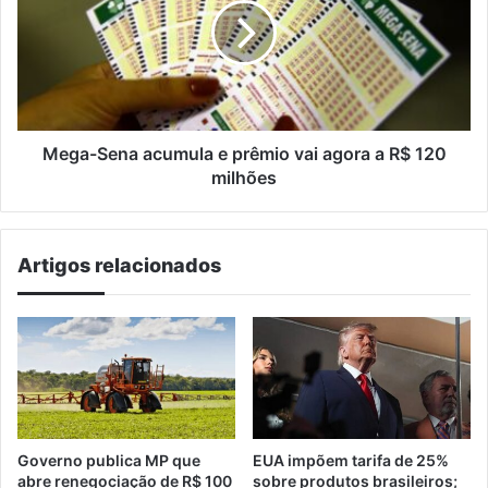
e
prêmio
vai
agora
a
R$
120
Mega-Sena acumula e prêmio vai agora a R$ 120
milhões
milhões
Artigos relacionados
Governo publica MP que
EUA impõem tarifa de 25%
abre renegociação de R$ 100
sobre produtos brasileiros;