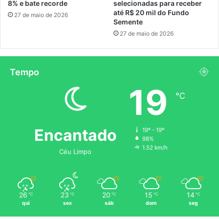
8% e bate recorde
selecionadas para receber
até R$ 20 mil do Fundo
27 de maio de 2026
Semente
27 de maio de 2026
Tempo
19
℃
Encantado
19º - 19º
98%
1.52 km/h
Céu Limpo
26
23
20
15
14
℃
℃
℃
℃
℃
qui
sex
sáb
dom
seg