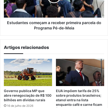
parcela
do
Programa
Pé-
de-
Estudantes começam a receber primeira parcela do
Meia
Programa Pé-de-Meia
Artigos relacionados
Governo publica MP que
EUA impõem tarifa de 25%
abre renegociação de R$ 100
sobre produtos brasileiros;
bilhões em dívidas rurais
etanol entra na lista
enquanto café e carne ficam
16 de julho de 2026