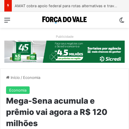
A arte de projetar o dom de cuidar
Menu
Sw
Publicidade
Início
/
Economia
Economia
Mega-Sena acumula e
prêmio vai agora a R$ 120
milhões