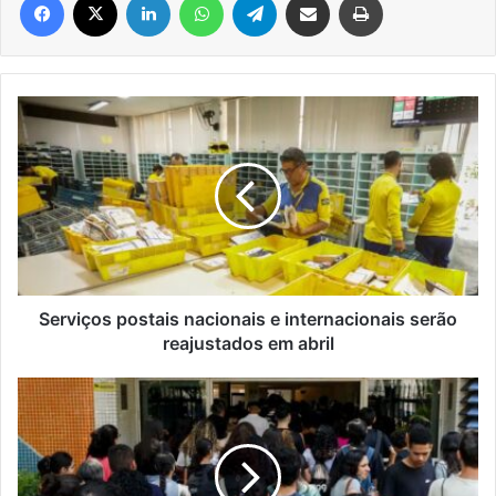
Serviços
postais
nacionais
e
internacionais
serão
reajustados
em
abril
Serviços postais nacionais e internacionais serão
reajustados em abril
Estudantes
começam
a
receber
primeira