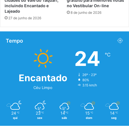
cidades do Vale do Taquari,
gratuito para melhores notas
incluindo Encantado e
no Vestibular On-line
Lajeado
8 de junho de 2026
27 de junho de 2026
Tempo
24
℃
Encantado
26º - 23º
80%
3.15 km/h
Céu Limpo
24
23
14
15
14
℃
℃
℃
℃
℃
qui
sex
sáb
dom
seg