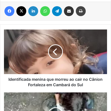
Facebook
X
Linkedin
WhatsApp
Telegram
Compartilhar via e-mail
Imprimir
Identificada
menina
que
morreu
ao
cair
no
Cânion
Fortaleza
em
Identificada menina que morreu ao cair no Cânion
Cambará
Fortaleza em Cambará do Sul
do
Sul
Juliana
Marins
sobreviveu
por