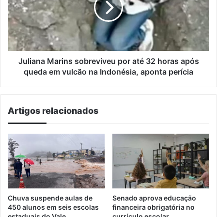
até
32
horas
após
queda
em
Juliana Marins sobreviveu por até 32 horas após
vulcão
queda em vulcão na Indonésia, aponta perícia
na
Indonésia,
aponta
Artigos relacionados
perícia
Chuva suspende aulas de
Senado aprova educação
450 alunos em seis escolas
financeira obrigatória no
estaduais do Vale
currículo escolar