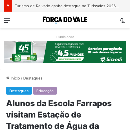
Grave acidente entre caminhões é registrado no Morro da Gabiroba
Menu
Sw
Publicidade
Início
/
Destaques
Destaques
Educação
Alunos da Escola Farrapos
visitam Estação de
Tratamento de Água da