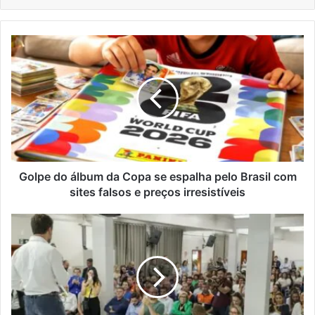
Golpe
do
álbum
da
Copa
se
espalha
pelo
Brasil
com
Golpe do álbum da Copa se espalha pelo Brasil com
sites
sites falsos e preços irresistíveis
falsos
e
Muçum
preços
é
irresistíveis
primeira
escola
estadual
a
criar