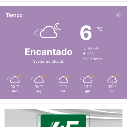
Tempo
6
℃
Encantado
18º - 6º
93%
0.16 km/h
Scattered Clouds
18
16
11
14
18
℃
℃
℃
℃
℃
dom
seg
ter
qua
qui