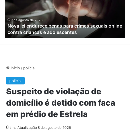
para
tr
crimes
de
sexuais
ba
online
en
7 de agosto de 2026
Nova lei endurece penas para crimes sexuais online
contra
En
contra crianças e adolescentes
crianças
e
e
M
adolescentes