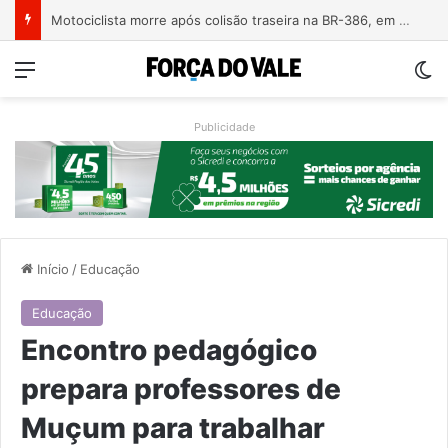
Motociclista morre após colisão traseira na BR-386, em Triunfo
Menu
Sw
Publicidade
Início
/
Educação
Educação
Encontro pedagógico
prepara professores de
Muçum para trabalhar