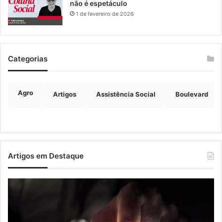
não é espetáculo
1 de fevereiro de 2026
Categorias
Agro
Artigos
Assistência Social
Boulevard
Artigos em Destaque
Nova
Co
lei
os
endurece
ho
penas
da