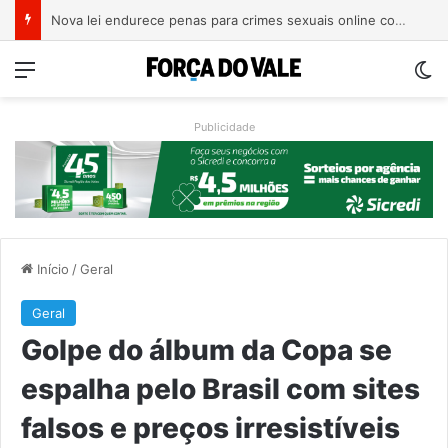
Nova lei endurece penas para crimes sexuais online contra crianças e adolescentes
Menu
Sw
Publicidade
Início
/
Geral
Geral
Golpe do álbum da Copa se
espalha pelo Brasil com sites
falsos e preços irresistíveis