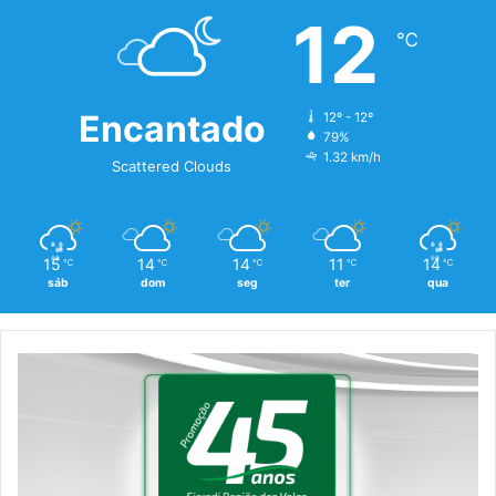
12
℃
Encantado
12º - 12º
79%
1.32 km/h
Scattered Clouds
15
14
14
11
14
℃
℃
℃
℃
℃
sáb
dom
seg
ter
qua