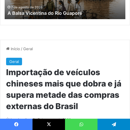
e
já
7 de agosto de 2026
A Balsa Vicentina do Rio Guaporé
su
me
da
co
ex
do
Bra