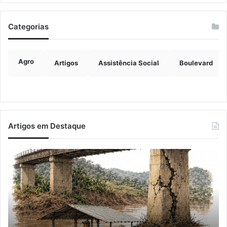
Categorias
Agro
Artigos
Assistência Social
Boulevard
Artigos em Destaque
A
Im
Balsa
de
Vicentina
ve
do
ch
Rio
ma
Guaporé
qu
do