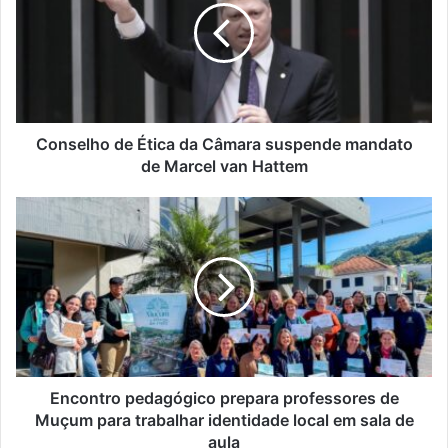
da
Câmara
suspende
mandato
de
Marcel
van
Conselho de Ética da Câmara suspende mandato
Hattem
de Marcel van Hattem
Encontro
pedagógico
prepara
professores
de
Muçum
para
trabalhar
identidade
local
Encontro pedagógico prepara professores de
em
Muçum para trabalhar identidade local em sala de
sala
aula