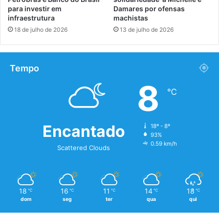
para investir em
Damares por ofensas
infraestrutura
machistas
18 de julho de 2026
13 de julho de 2026
Tempo
8
℃
Encantado
18º - 8º
93%
0.59 km/h
Scattered Clouds
18
16
11
14
18
℃
℃
℃
℃
℃
dom
seg
ter
qua
qui