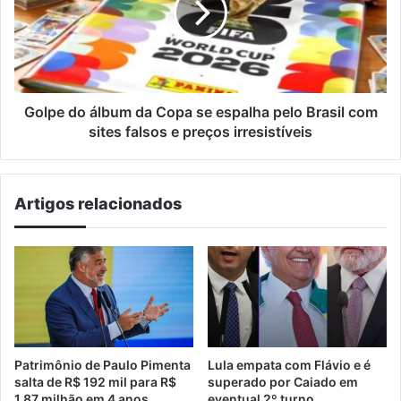
Alegre
Copa
se
espalha
pelo
Brasil
com
Golpe do álbum da Copa se espalha pelo Brasil com
sites
sites falsos e preços irresistíveis
falsos
e
preços
Artigos relacionados
irresistíveis
Patrimônio de Paulo Pimenta
Lula empata com Flávio e é
salta de R$ 192 mil para R$
superado por Caiado em
1,87 milhão em 4 anos
eventual 2º turno