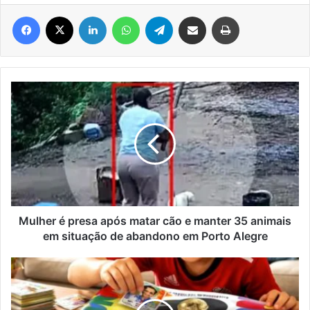
Facebook
X
Linkedin
WhatsApp
Telegram
Compartilhar via e-mail
Imprimir
Mulher
é
presa
após
matar
cão
e
manter
35
animais
Mulher é presa após matar cão e manter 35 animais
em
em situação de abandono em Porto Alegre
situação
de
Golpe
abandono
do
em
álbum
Porto
da