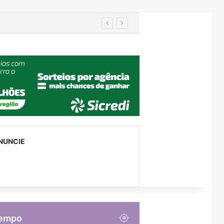
Turismo de Relvado ganha destaque na Turisvales 2026 com apresentação do Caminho da Fé e Devoção
NUNCIE
empo