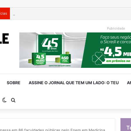
ícias
Publicidade
SOBRE
ASSINE O JORNAL QUE TEM UM LADO: O TEU
A
arra Lateral
Switch skin
Procurar por
T
passa em 86 faculdades públicas pelo Enem em Medicina