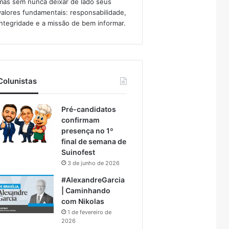
mas sem nunca deixar de lado seus
valores fundamentais: responsabilidade,
integridade e a missão de bem informar.​
Colunistas
Pré-candidatos
confirmam
presença no 1º
final de semana de
Suinofest
3 de junho de 2026
#AlexandreGarcia
| Caminhando
com Nikolas
1 de fevereiro de
2026