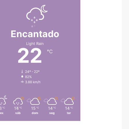
Encantado
Light Rain
22
℃
24º - 22º
82%
3.88 km/h
3
14
15
14
14
℃
℃
℃
℃
℃
sex
sáb
dom
seg
ter