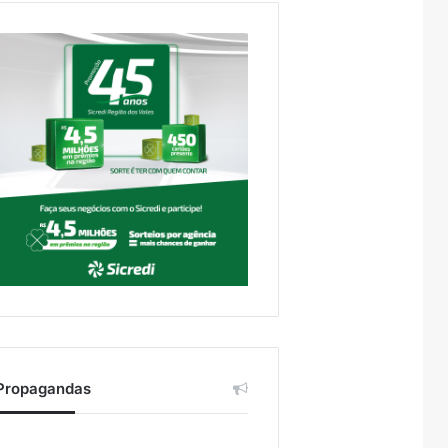
Propagandas