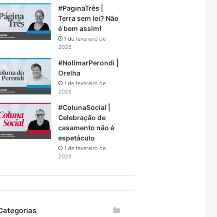
#PaginaTrês |
Terra sem lei? Não
é bem assim!
1 de fevereiro de
2026
#NolimarPerondi |
Orelha
1 de fevereiro de
2026
#ColunaSocial |
Celebração de
casamento não é
espetáculo
1 de fevereiro de
2026
Categorias