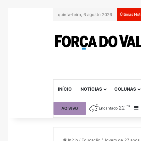
quinta-feira, 6 agosto 2026
Últimas Not
INÍCIO
NOTÍCIAS
COLUNAS
℃
22
B
AO VIVO
Encantado
Início
/
Educação
/
Jovem de 27 anos 