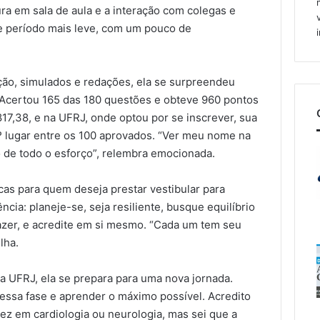
ra em sala de aula e a interação com colegas e
se período mais leve, com um pouco de
ção, simulados e redações, ela se surpreendeu
Acertou 165 das 180 questões e obteve 960 pontos
817,38, e na UFRJ, onde optou por se inscrever, sua
4º lugar entre os 100 aprovados. “Ver meu nome na
ção de todo o esforço”, relembra emocionada.
cas para quem deseja prestar vestibular para
cia: planeje-se, seja resiliente, busque equilíbrio
azer, e acredite em si mesmo. “Cada um tem seu
lha.
a UFRJ, ela se prepara para uma nova jornada.
ssa fase e aprender o máximo possível. Acredito
vez em cardiologia ou neurologia, mas sei que a