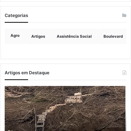
Categorias
Agro
Artigos
Assistência Social
Boulevard
Artigos em Destaque
Turisvales
Im
2026
de
recebe
ve
1200
ch
profissionais
ma
do
qu
trade
do