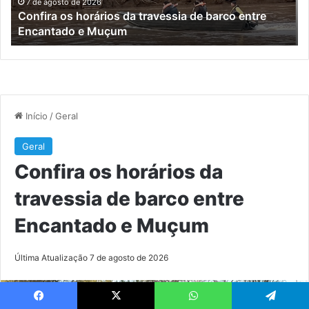
turístico
e
7 de agosto de 2026
Turisvales 2026 recebe 1200 profissionais do trade
já
turístico
su
me
da
co
ex
do
Bra