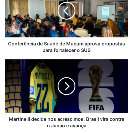
de
Muçum
aprova
propostas
para
fortalecer
o
Conferência de Saúde de Muçum aprova propostas
SUS
para fortalecer o SUS
Martinelli
decide
nos
acréscimos,
Brasil
vira
contra
o
Japão
e
Martinelli decide nos acréscimos, Brasil vira contra
avança
o Japão e avança