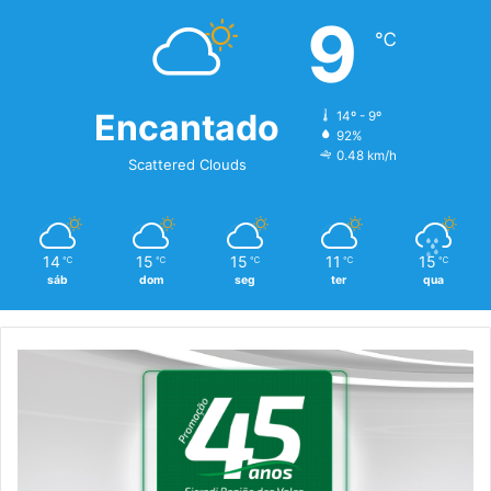
9
℃
Encantado
14º - 9º
92%
0.48 km/h
Scattered Clouds
14
15
15
11
15
℃
℃
℃
℃
℃
sáb
dom
seg
ter
qua