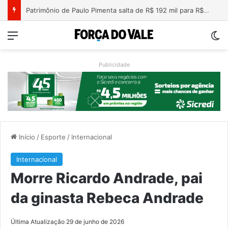
Nova lei endurece penas para crimes sexuais online contra crianças e adolescentes
Menu
Sw
Publicidade
Início
/
Esporte
/
Internacional
Internacional
Morre Ricardo Andrade, pai
da ginasta Rebeca Andrade
Última Atualização 29 de junho de 2026