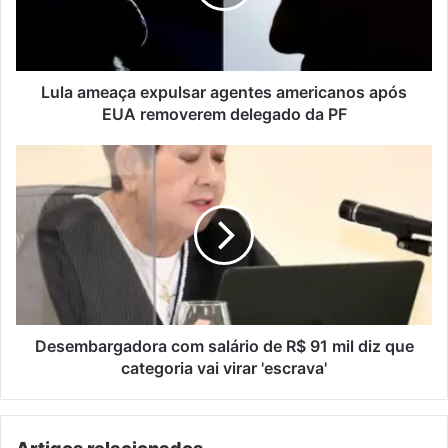
após
EUA
removerem
delegado
da
Lula ameaça expulsar agentes americanos após
PF
EUA removerem delegado da PF
Desembargadora
com
salário
de
R$
91
mil
diz
que
categoria
Desembargadora com salário de R$ 91 mil diz que
vai
categoria vai virar 'escrava'
virar
'escrava'