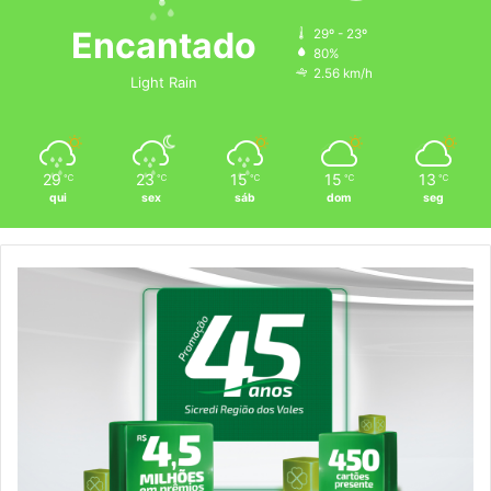
Encantado
29º - 23º
80%
2.56 km/h
Light Rain
29
23
15
15
13
℃
℃
℃
℃
℃
qui
sex
sáb
dom
seg