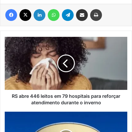
Facebook
X
Linkedin
WhatsApp
Telegram
Compartilhar via e-mail
Imprimir
RS
abre
446
leitos
em
79
hospitais
para
reforçar
atendimento
RS abre 446 leitos em 79 hospitais para reforçar
durante
atendimento durante o inverno
o
inverno
Legislativo
instala
primeira