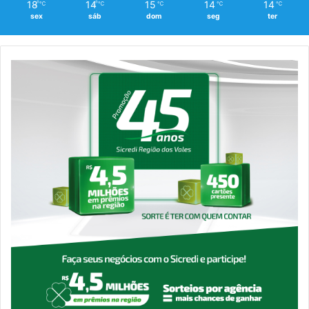
18
14
15
14
14
℃
℃
℃
℃
℃
sex
sáb
dom
seg
ter