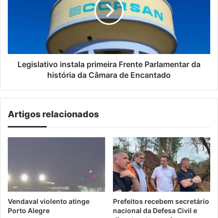
Frente
Parlamentar
da
história
da
Câmara
de
Legislativo instala primeira Frente Parlamentar da
Encantado
história da Câmara de Encantado
Artigos relacionados
Vendaval violento atinge
Prefeitos recebem secretário
Porto Alegre
nacional da Defesa Civil e