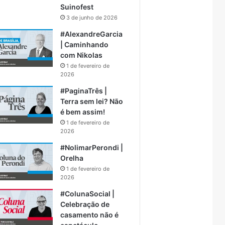
Suinofest
3 de junho de 2026
#AlexandreGarcia
| Caminhando
com Nikolas
1 de fevereiro de
2026
#PaginaTrês |
Terra sem lei? Não
é bem assim!
1 de fevereiro de
2026
#NolimarPerondi |
Orelha
1 de fevereiro de
2026
#ColunaSocial |
Celebração de
casamento não é