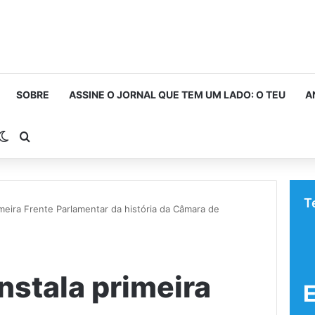
SOBRE
ASSINE O JORNAL QUE TEM UM LADO: O TEU
A
rra Lateral
Switch skin
Procurar por
T
rimeira Frente Parlamentar da história da Câmara de
instala primeira