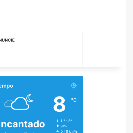
NUNCIE
empo
8
℃
Encantado
11º - 8º
91%
0.48 km/h