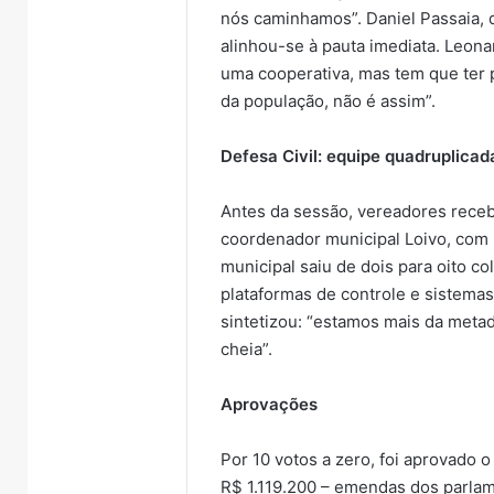
de
entre
nós caminhamos”. Daniel Passaia, d
veículos
Roca
alinhou-se à pauta imediata. Leon
chineses
Sales
7 de agosto de 2026
uma cooperativa, mas tem que ter 
mais
e
Importação de veículos
da população, não é assim”.
que
Muçum
chineses mais que dobra e
2026
7 de
dobra
é
 2026 recebe
já supera metade das
Estr
e
liberada
Defesa Civil: equipe quadruplica
sionais do
compras externas do
Muçu
já
após
ico
Brasil
serv
supera
serviço
Antes da sessão, vereadores receb
metade
de
coordenador municipal Loivo, com 
das
manute
compras
municipal saiu de dois para oito c
externas
plataformas de controle e sistema
do
sintetizou: “estamos mais da meta
Brasil
cheia”.
Aprovações
Por 10 votos a zero, foi aprovado o
R$ 1.119.200 – emendas dos parla