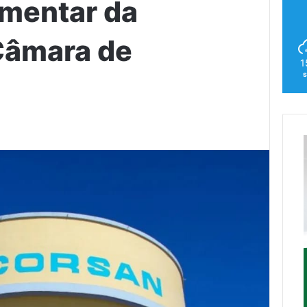
amentar da
 Câmara de
1
s