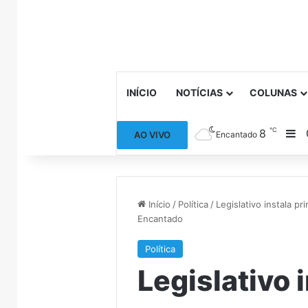
INÍCIO
NOTÍCIAS
COLUNAS
℃
8
Ba
AO VIVO
Encantado
Início
/
Política
/
Legislativo instala p
Encantado
Política
Legislativo 