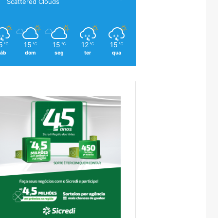
Scattered Clouds
5
15
15
12
15
℃
℃
℃
℃
℃
áb
dom
seg
ter
qua