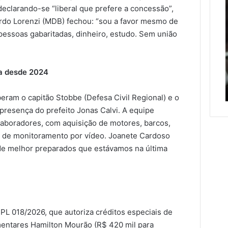
lei
eclarando-se “liberal que prefere a concessão”,
endurece
ardo Lorenzi (MDB) fechou: “sou a favor mesmo de
penas
pessoas gabaritadas, dinheiro, estudo. Sem união
para
7 de agosto de 2026
crimes
Nova lei endurece penas
 agosto de 2026
sexuais
ada entre Roca Sales e
para crimes sexuais online
online
da desde 2024
m é liberada após
contra crianças e
contra
iços de manutenção
adolescentes
s
crianças
eram o capitão Stobbe (Defesa Civil Regional) e o
e
presença do prefeito Jonas Calvi. A equipe
nção
adolescentes
olaboradores, com aquisição de motores, barcos,
s de monitoramento por vídeo. Joanete Cardoso
de melhor preparados que estávamos na última
 PL 018/2026, que autoriza créditos especiais de
mentares Hamilton Mourão (R$ 420 mil para