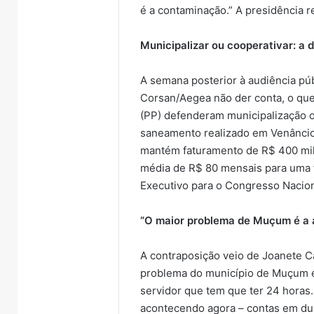
é a contaminação.” A presidência r
Municipalizar ou cooperativar: a 
A semana posterior à audiência púb
Corsan/Aegea não der conta, o que
(PP) defenderam municipalização 
saneamento realizado em Venâncio 
mantém faturamento de R$ 400 mil
média de R$ 80 mensais para uma f
Executivo para o Congresso Nacion
“O maior problema de Muçum é a 
A contraposição veio de Joanete 
problema do município de Muçum é 
servidor que tem que ter 24 horas
Importação
Estrada
acontecendo agora – contas em dupl