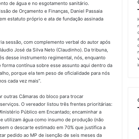
nto de água e no esgotamento sanitário.
issão de Orçamento e Finanças, Daniel Passaia
, tem estatuto próprio e ata de fundação assinada
ópria sessão, com complemento verbal do autor após
udio José da Silva Neto (Claudinho). Da tribuna,
vés desse instrumento regimental, nós, enquanto
 forma contínua sobre esse assunto aqui dentro da
alho, porque ela tem peso de oficialidade para nós
os cada vez mais”.
r outras Câmaras do bloco para trocar
erviços. O vereador listou três frentes prioritárias:
o Ministério Público em Encantado; encaminhar a
que utilizam água como insumo de produção (não
sem o descarte estimado em 70% que justifica a
alizar pedido ao MP de isenção de seis meses da