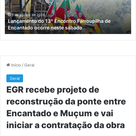
de
da
Encantado
po
ocorre
en
5 de agosto de 2026
Lançamento do 13º Encontro Farroupilha de
neste
En
Encantado ocorre neste sábado
sábado
e
M
e
vai
ini
a
co
da
ob