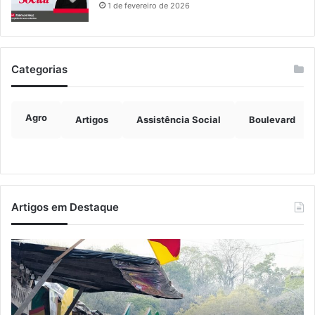
1 de fevereiro de 2026
Categorias
Agro
Artigos
Assistência Social
Boulevard
Artigos em Destaque
Lançamento
E
do
re
13º
pr
Encontro
de
Farroupilha
re