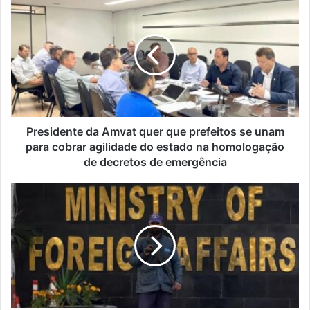
da
Amvat
quer
que
prefeitos
se
unam
para
cobrar
Presidente da Amvat quer que prefeitos se unam
agilidade
para cobrar agilidade do estado na homologação
do
de decretos de emergência
estado
na
Paquistão
homologação
realiza
de
ataques
decretos
aéreos
de
contra
emergência
alvos
no
Irã