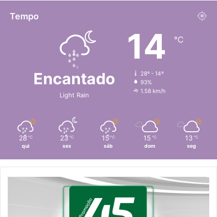
Tempo
14
℃
Encantado
28º - 14º
93%
1.58 km/h
Light Rain
28
23
15
15
13
℃
℃
℃
℃
℃
qui
sex
sáb
dom
seg