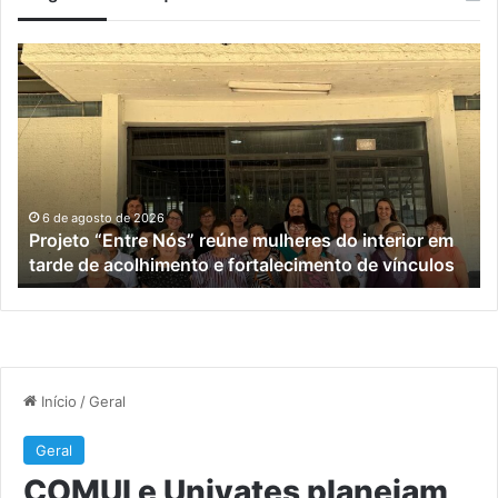
Projeto
C
“Entre
e
Nós”
Un
reúne
pl
mulheres
aç
do
vo
interior
à
em
po
6 de agosto de 2026
Projeto “Entre Nós” reúne mulheres do interior em
tarde
id
tarde de acolhimento e fortalecimento de vínculos
de
de
acolhimento
Ro
e
Sa
fortalecimento
de
vínculos