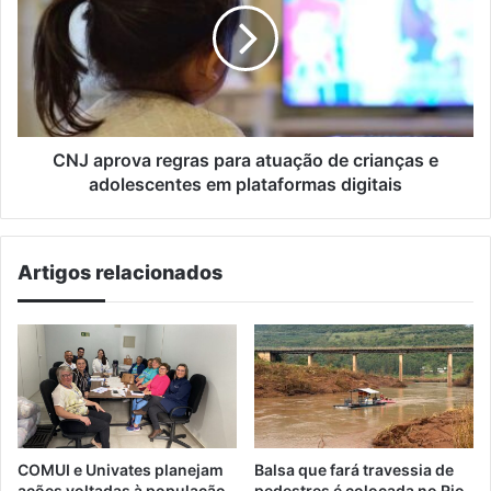
para
atuação
de
crianças
e
adolescentes
em
CNJ aprova regras para atuação de crianças e
plataformas
adolescentes em plataformas digitais
digitais
Artigos relacionados
COMUI e Univates planejam
Balsa que fará travessia de
ações voltadas à população
pedestres é colocada no Rio