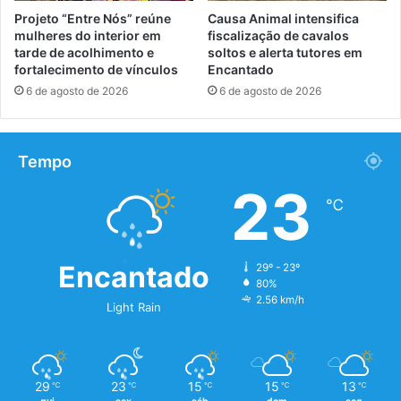
Projeto “Entre Nós” reúne
Causa Animal intensifica
mulheres do interior em
fiscalização de cavalos
tarde de acolhimento e
soltos e alerta tutores em
fortalecimento de vínculos
Encantado
6 de agosto de 2026
6 de agosto de 2026
Tempo
23
℃
Encantado
29º - 23º
80%
2.56 km/h
Light Rain
29
23
15
15
13
℃
℃
℃
℃
℃