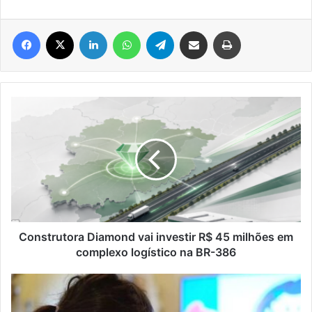
Facebook
X
Linkedin
WhatsApp
Telegram
Compartilhar via e-mail
Imprimir
Construtora
Diamond
vai
investir
R$
45
milhões
em
complexo
logístico
Construtora Diamond vai investir R$ 45 milhões em
na
complexo logístico na BR-386
BR-
386
CNJ
aprova
regras