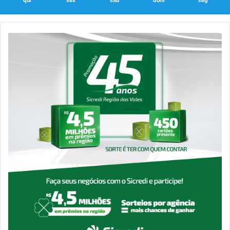
qui
sex
sáb
dom
seg