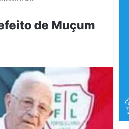
efeito de Muçum
1
s