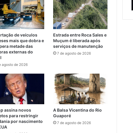
ços de manutenção
adolescentes
crianças
e
ão
adolescentes
rtação de veículos
Estrada entre Roca Sales e
eses mais que dobra e
Muçum é liberada após
upera metade das
serviços de manutenção
ras externas do
7 de agosto de 2026
l
e agosto de 2026
p assina novos
A Balsa Vicentina do Rio
tos para restringir
Guaporé
dania por nascimento
7 de agosto de 2026
EUA