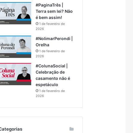
#PaginaTrês |
Terra sem lei? Não
é bem assim!
1 de fevereiro de
2026
#NolimarPerondi |
Orelha
1 de fevereiro de
2026
#ColunaSocial |
Celebração de
casamento não é
espetáculo
1 de fevereiro de
2026
Categorias