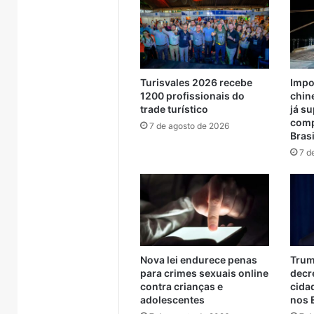
o
Brasil
servi
supera
serviços
metade
de
das
manutenç
compras
externas
Turisvales 2026 recebe
Impo
do
1200 profissionais do
chin
Brasil
trade turístico
já s
comp
7 de agosto de 2026
Brasi
7 d
Nova lei endurece penas
Trum
para crimes sexuais online
decre
contra crianças e
cida
adolescentes
nos 