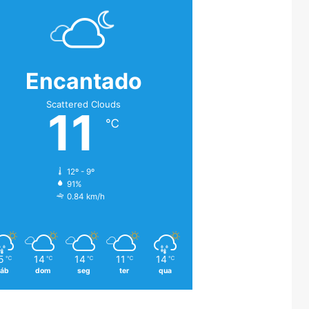
Encantado
Scattered Clouds
11
℃
12º - 9º
91%
0.84 km/h
5
14
14
11
14
℃
℃
℃
℃
℃
áb
dom
seg
ter
qua