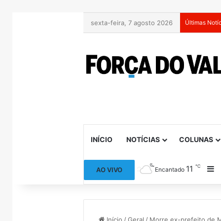
sexta-feira, 7 agosto 2026
Últimas Notí
INÍCIO
NOTÍCIAS
COLUNAS
℃
11
B
AO VIVO
Encantado
Início
/
Geral
/
Morre ex-prefeito de