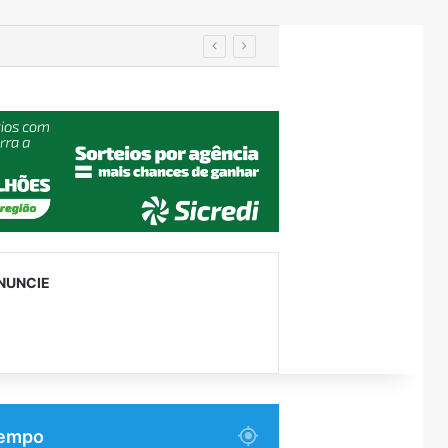
hão em 4 anos
NUNCIE
empo