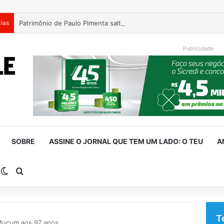
cias
Patrimônio de Paulo Pimenta salta de R$ 192 mil para R$ 1,87 mil
Publicidade
SOBRE
ASSINE O JORNAL QUE TEM UM LADO: O TEU
A
arra Lateral
Switch skin
Procurar por
T
 Muçum aos 97 anos