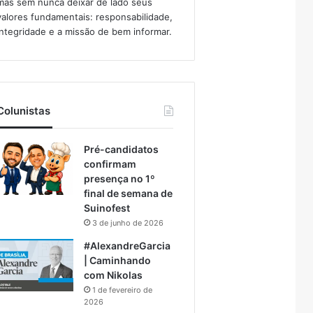
mas sem nunca deixar de lado seus
valores fundamentais: responsabilidade,
integridade e a missão de bem informar.​
Colunistas
Pré-candidatos
confirmam
presença no 1º
final de semana de
Suinofest
3 de junho de 2026
#AlexandreGarcia
| Caminhando
com Nikolas
1 de fevereiro de
2026