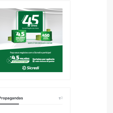
Propagandas