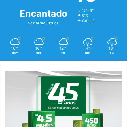
Encantado
18º - 9º
91%
0.6 km/h
Scattered Clouds
18
16
12
14
18
℃
℃
℃
℃
℃
dom
seg
ter
qua
qui