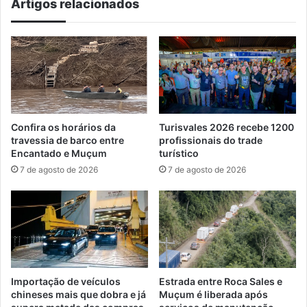
Artigos relacionados
do
concurso
Confira os horários da
Turisvales 2026 recebe 1200
travessia de barco entre
profissionais do trade
Encantado e Muçum
turístico
7 de agosto de 2026
7 de agosto de 2026
Importação de veículos
Estrada entre Roca Sales e
chineses mais que dobra e já
Muçum é liberada após