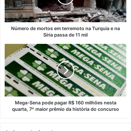
na
Turquia
e
na
Síria
Número de mortos em terremoto na Turquia e na
passa
Síria passa de 11 mil
de
11
Mega-
mil
Sena
pode
pagar
R$
160
milhões
nesta
quarta,
7º
Mega-Sena pode pagar R$ 160 milhões nesta
maior
quarta, 7º maior prêmio da história do concurso
prêmio
da
história