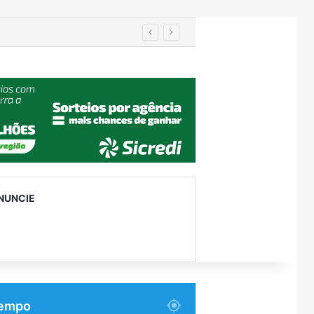
Importação de veículos chineses mais que dobra e já supera metade das compras externas do Brasil
NUNCIE
empo