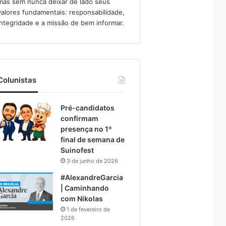
mas sem nunca deixar de lado seus
valores fundamentais: responsabilidade,
integridade e a missão de bem informar.​
Colunistas
Pré-candidatos
confirmam
presença no 1º
final de semana de
Suinofest
3 de junho de 2026
#AlexandreGarcia
| Caminhando
com Nikolas
1 de fevereiro de
2026