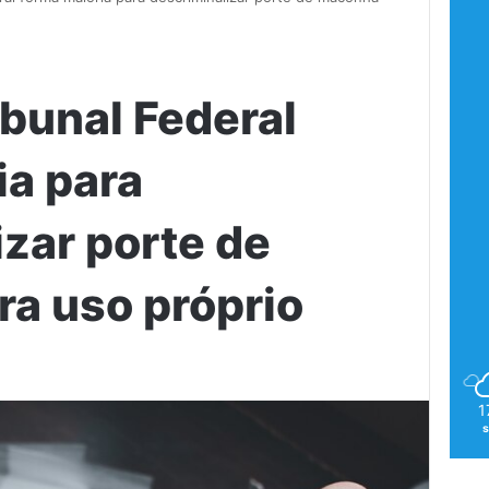
bunal Federal
ia para
izar porte de
a uso próprio
1
s