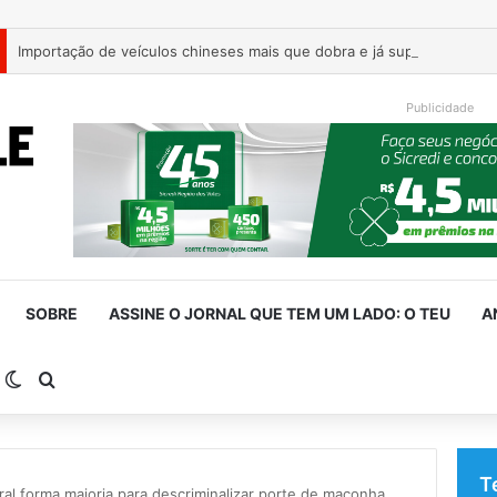
Publicidade
SOBRE
ASSINE O JORNAL QUE TEM UM LADO: O TEU
A
arra Lateral
Switch skin
Procurar por
T
al forma maioria para descriminalizar porte de maconha