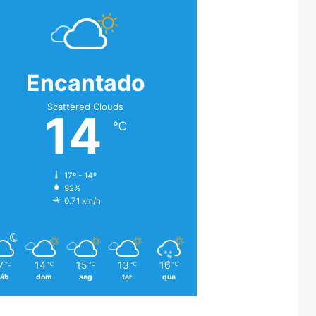
Encantado
Scattered Clouds
14
℃
17º - 14º
92%
0.71 km/h
7
14
15
13
16
℃
℃
℃
℃
℃
áb
dom
seg
ter
qua