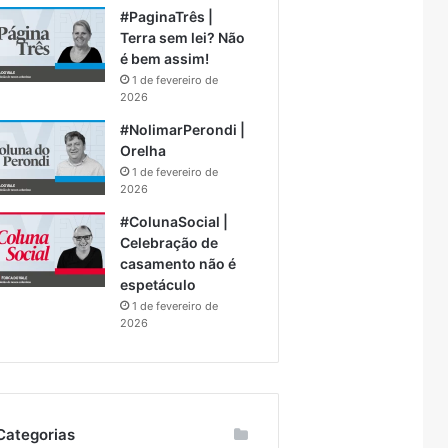
#PaginaTrês |
Terra sem lei? Não
é bem assim!
1 de fevereiro de
2026
#NolimarPerondi |
Orelha
1 de fevereiro de
2026
#ColunaSocial |
Celebração de
casamento não é
espetáculo
1 de fevereiro de
2026
Categorias