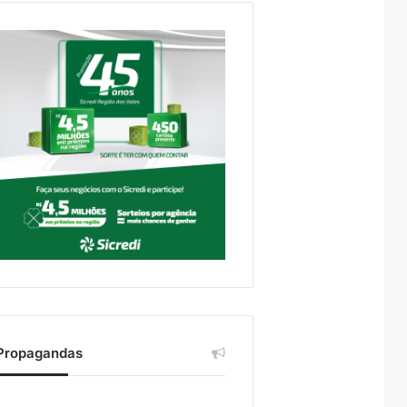
Propagandas