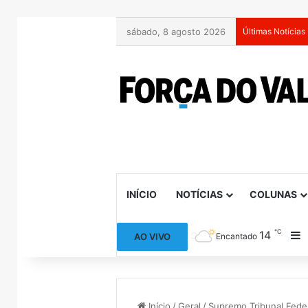
sábado, 8 agosto 2026
Últimas Notícias
INÍCIO
NOTÍCIAS
COLUNAS
℃
14
B
AO VIVO
Encantado
Início
/
Geral
/
Supremo Tribunal Feder