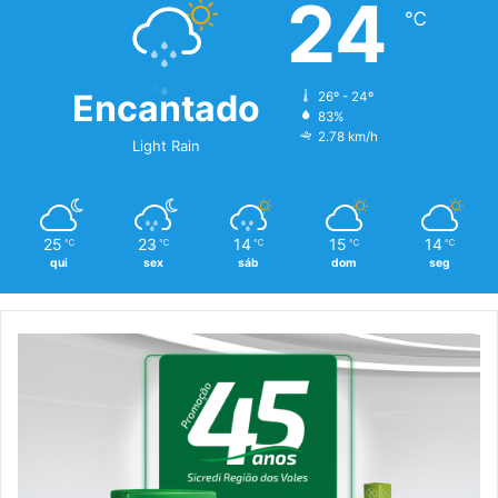
24
℃
Encantado
26º - 24º
83%
2.78 km/h
Light Rain
25
23
14
15
14
℃
℃
℃
℃
℃
qui
sex
sáb
dom
seg