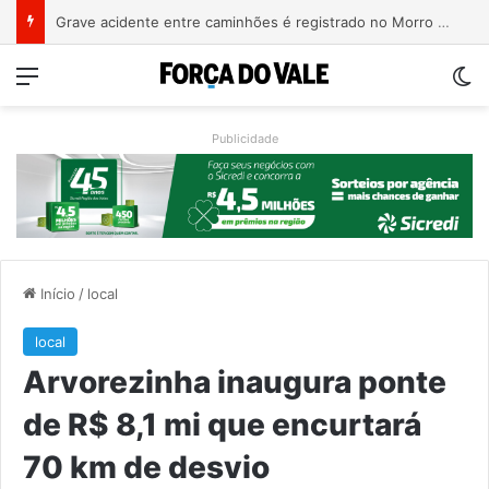
COMUI e Univates planejam ações voltadas à população idosa de Roca Sales
Menu
Sw
Publicidade
Início
/
local
local
Arvorezinha inaugura ponte
de R$ 8,1 mi que encurtará
70 km de desvio