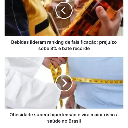
de
falsificação;
prejuízo
sobe
8%
e
bate
Bebidas lideram ranking de falsificação; prejuízo
recorde
sobe 8% e bate recorde
Obesidade
supera
hipertensão
e
vira
maior
risco
à
saúde
no
Obesidade supera hipertensão e vira maior risco à
Brasil
saúde no Brasil