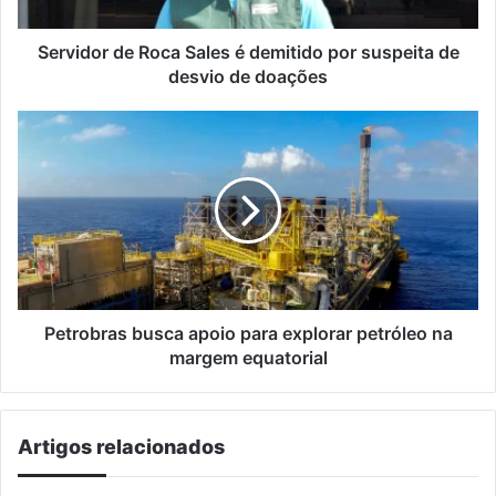
suspeita
de
desvio
Servidor de Roca Sales é demitido por suspeita de
de
desvio de doações
doações
Petrobras
busca
apoio
para
explorar
petróleo
na
margem
equatorial
Petrobras busca apoio para explorar petróleo na
margem equatorial
Artigos relacionados