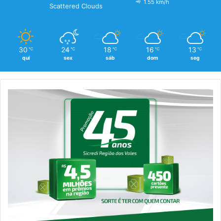
1.55 km/h
Scattered Clouds
30
24
18
16
13
℃
℃
℃
℃
℃
qui
sex
sáb
dom
seg