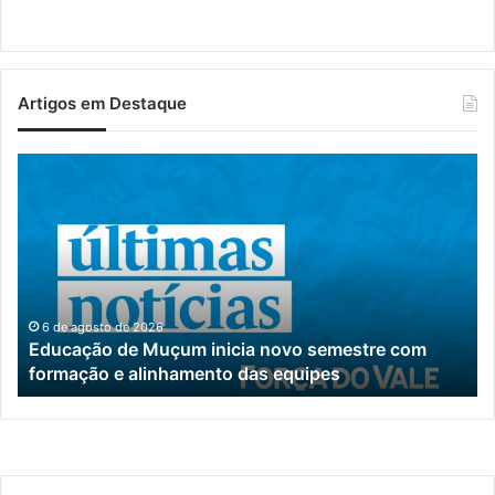
Artigos em Destaque
Estrela
terá
centro
especializado
para
atendimento
de
pessoas
 2026
6 de agosto de 2026
 Muçum inicia novo semestre com
Estrela terá cen
com
alinhamento das equipes
de pessoas com 
autismo
pelo
SUS