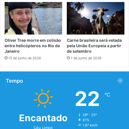
Oliver Tree morre em colisão
Carne brasileira será vetada
entre helicópteros no Rio de
pela União Europeia a partir
Janeiro
de setembro
15 de junho de 2026
7 de junho de 2026
Tempo
22
℃
Encantado
29º - 22º
87%
1.97 km/h
Céu Limpo