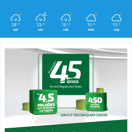
29
23
15
15
13
℃
℃
℃
℃
℃
qui
sex
sáb
dom
seg