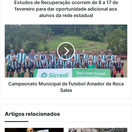
fevereiro
Estudos de Recuperação ocorrem de 8 a 17 de
para
fevereiro para dar oportunidade adicional aos
dar
alunos da rede estadual
oportunidade
adicional
Campeonato
aos
Municipal
alunos
de
da
Futebol
rede
Amador
estadual
de
Roca
Sales
Campeonato Municipal de Futebol Amador de Roca
Sales
Artigos relacionados