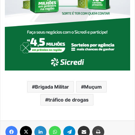
Brigada Militar
Muçum
tráfico de drogas
Facebook
X
Linkedin
WhatsApp
Telegram
Compartilhar via e-mail
Imprimir