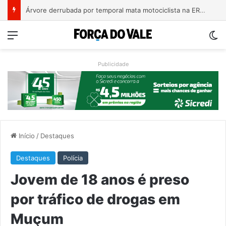
Bebê de um mês se engasga e é socorrido por bombeiros em Teutônia
Menu
Sw
Publicidade
Início
/
Destaques
Destaques
Polícia
Jovem de 18 anos é preso
por tráfico de drogas em
Muçum