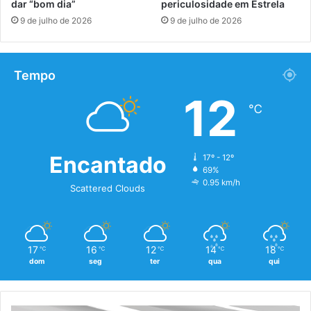
dar “bom dia”
periculosidade em Estrela
9 de julho de 2026
9 de julho de 2026
Tempo
12
℃
Encantado
17º - 12º
69%
0.95 km/h
Scattered Clouds
17
16
12
14
18
℃
℃
℃
℃
℃
dom
seg
ter
qua
qui