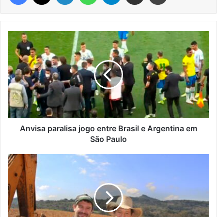
Anvisa
paralisa
jogo
entre
Brasil
e
Argentina
em
São
Paulo
Anvisa paralisa jogo entre Brasil e Argentina em
São Paulo
Sicredi
Região
dos
Vales
libera
R$