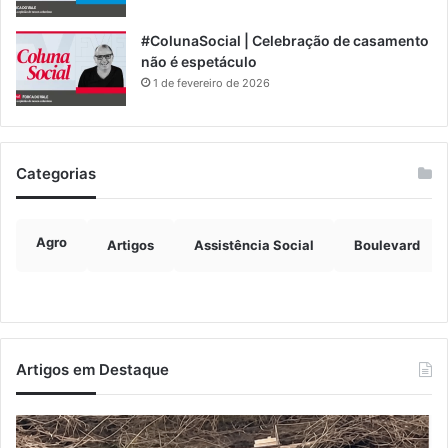
#ColunaSocial | Celebração de casamento
não é espetáculo
1 de fevereiro de 2026
Categorias
Agro
Artigos
Assistência Social
Boulevard
Artigos em Destaque
Turisvales
Im
2026
de