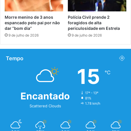
Morre menino de 3 anos
Polícia Civil prende 2
espancado pelo pai por não
foragidos de alta
dar “bom dia”
periculosidade em Estrela
9 de julho de 2026
9 de julho de 2026
Tempo
15
℃
Encantado
17º - 13º
81%
1.78 km/h
Scattered Clouds