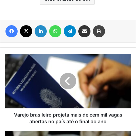
Facebook
X
Linkedin
WhatsApp
Telegram
Compartilhar via e-mail
Imprimir
Varejo
brasileiro
projeta
mais
de
cem
mil
vagas
abertas
no
Varejo brasileiro projeta mais de cem mil vagas
país
abertas no país até o final do ano
até
o
Passaporte