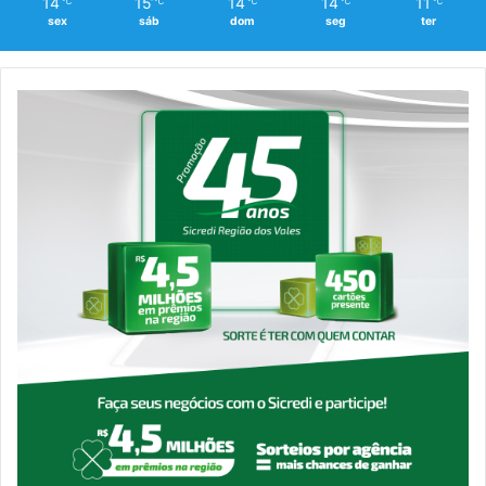
14
15
14
14
11
℃
℃
℃
℃
℃
sex
sáb
dom
seg
ter