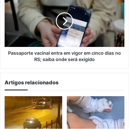
final
vacinal
do
entra
ano
em
vigor
em
cinco
dias
no
RS;
Passaporte vacinal entra em vigor em cinco dias no
saiba
RS; saiba onde será exigido
onde
será
exigido
Artigos relacionados