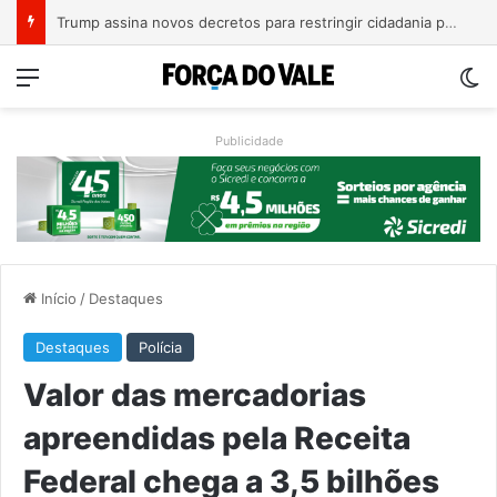
A Balsa Vicentina do Rio Guaporé
Menu
Sw
Publicidade
Início
/
Destaques
Destaques
Polícia
Valor das mercadorias
apreendidas pela Receita
Federal chega a 3,5 bilhões