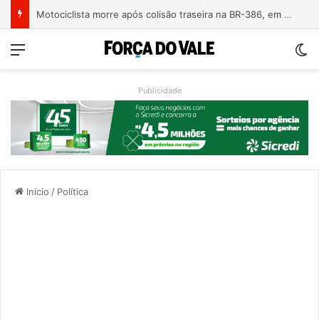
Motociclista morre após colisão traseira na BR-386, em Triunfo
Menu
Sw
Publicidade
Início
/
Política