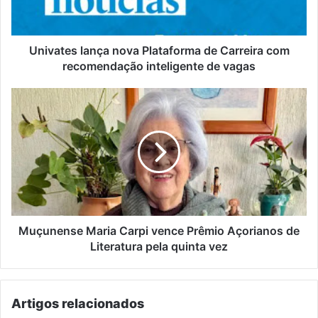
com
recomendação
inteligente
de
Univates lança nova Plataforma de Carreira com
vagas
recomendação inteligente de vagas
Muçunense
Maria
Carpi
vence
Prêmio
Açorianos
de
Literatura
pela
quinta
Muçunense Maria Carpi vence Prêmio Açorianos de
vez
Literatura pela quinta vez
Artigos relacionados