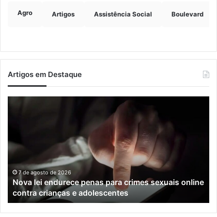
Agro
Artigos
Assistência Social
Boulevard
Artigos em Destaque
Nova
Co
lei
os
endurece
ho
penas
da
para
tr
crimes
de
sexuais
ba
online
en
7 de agosto de 2026
Nova lei endurece penas para crimes sexuais online
contra
En
contra crianças e adolescentes
crianças
e
e
M
adolescentes