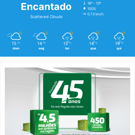
Encantado
16º - 13º
100%
0.73 km/h
Scattered Clouds
15
14
12
14
19
℃
℃
℃
℃
℃
dom
seg
ter
qua
qui