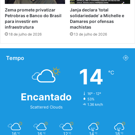
Zema promete privatizar
Janja declara ‘total
Petrobras e Banco do Brasil
solidariedade’ a Michelle e
para investir em
Damares por ofensas
infraestrutura
machistas
18 de julho de 2026
13 de julho de 2026
Tempo
14
℃
Encantado
16º - 12º
53%
1.36 km/h
Scattered Clouds
16
16
12
14
18
℃
℃
℃
℃
℃