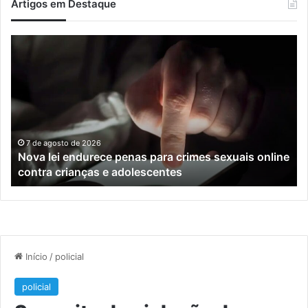
Artigos em Destaque
Nova
Co
lei
os
endurece
ho
penas
da
para
tr
crimes
de
sexuais
ba
online
en
7 de agosto de 2026
Nova lei endurece penas para crimes sexuais online
contra
En
contra crianças e adolescentes
crianças
e
e
M
adolescentes