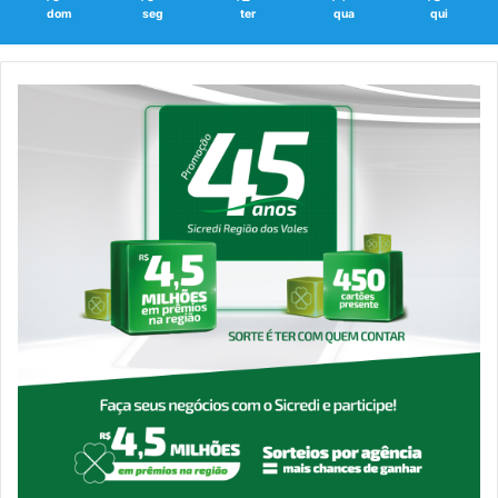
dom
seg
ter
qua
qui