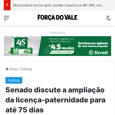
Motociclista morre após colisão traseira na BR-386, em Triunfo
Menu
Sw
Publicidade
Início
/
Política
Política
Senado discute a ampliação
da licença-paternidade para
até 75 dias