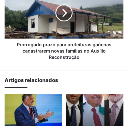
para
prefeituras
gaúchas
cadastrarem
novas
famílias
no
Auxílio
Prorrogado prazo para prefeituras gaúchas
Reconstrução
cadastrarem novas famílias no Auxílio
Reconstrução
Artigos relacionados