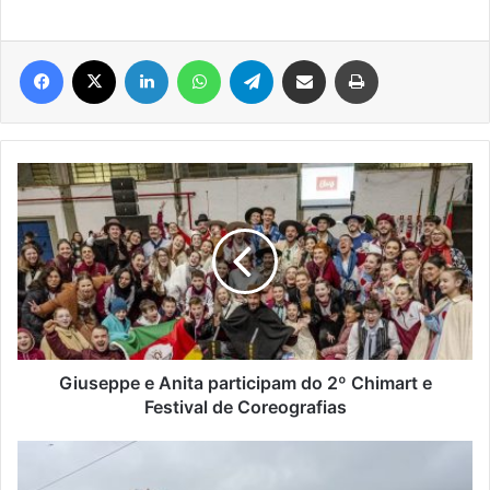
Facebook
X
Linkedin
WhatsApp
Telegram
Compartilhar via e-mail
Imprimir
Giuseppe
e
Anita
participam
do
2º
Chimart
e
Festival
de
Giuseppe e Anita participam do 2º Chimart e
Coreografias
Festival de Coreografias
Prorrogado
prazo