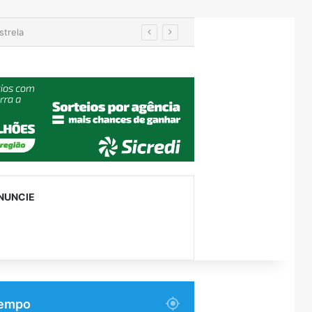
ande do Sul
NUNCIE
empo