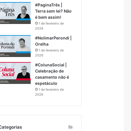
#PaginaTrês |
Terra sem lei? Não
é bem assim!
1 de fevereiro de
2026
#NolimarPerondi |
Orelha
1 de fevereiro de
2026
#ColunaSocial |
Celebração de
casamento não é
espetáculo
1 de fevereiro de
2026
Categorias