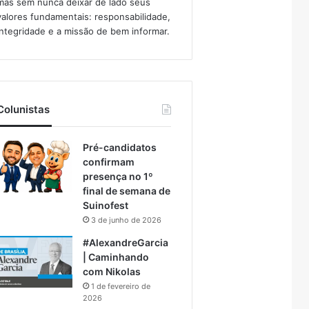
mas sem nunca deixar de lado seus
valores fundamentais: responsabilidade,
integridade e a missão de bem informar.​
Colunistas
Pré-candidatos
confirmam
presença no 1º
final de semana de
Suinofest
3 de junho de 2026
#AlexandreGarcia
| Caminhando
com Nikolas
1 de fevereiro de
2026