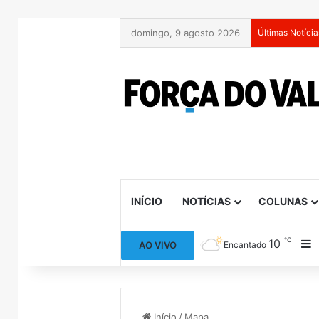
domingo, 9 agosto 2026
Últimas Notícia
INÍCIO
NOTÍCIAS
COLUNAS
℃
10
B
AO VIVO
Encantado
Início
/
Mapa