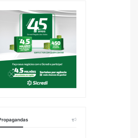
Propagandas