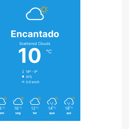
Encantado
Scattered Clouds
10
℃
18º - 9º
91%
0.6 km/h
8
16
12
14
18
℃
℃
℃
℃
℃
om
seg
ter
qua
qui