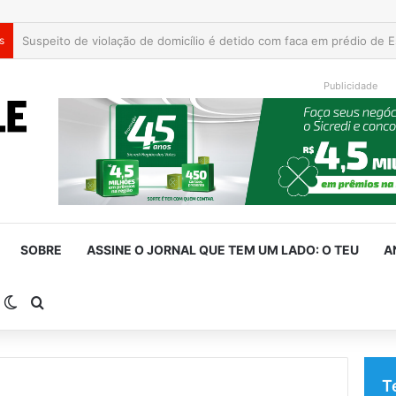
s
Aluno de 15 anos ataca professoras com facão em escola no Rio Gr
Publicidade
SOBRE
ASSINE O JORNAL QUE TEM UM LADO: O TEU
A
arra Lateral
Switch skin
Procurar por
T