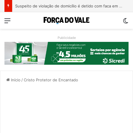
Aluno de 15 anos ataca professoras com facão em escola no Rio Grande do Sul
Menu
Sw
Publicidade
Início
/
Cristo Protetor de Encantado