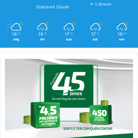
2.36 km/h
Scattered Clouds
16
14
17
17
19
℃
℃
℃
℃
℃
seg
ter
qua
qui
sex