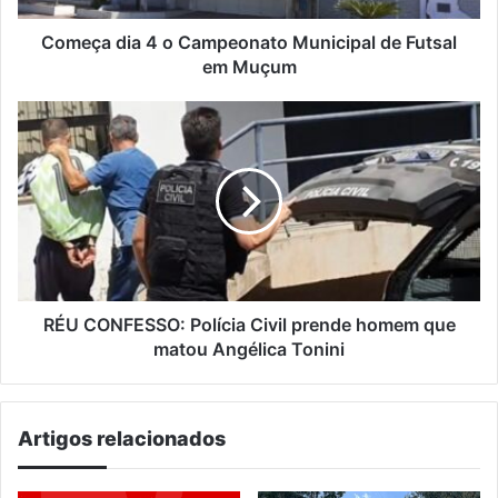
em
Muçum
Começa dia 4 o Campeonato Municipal de Futsal
em Muçum
RÉU
CONFESSO:
Polícia
Civil
prende
homem
que
matou
Angélica
Tonini
RÉU CONFESSO: Polícia Civil prende homem que
matou Angélica Tonini
Artigos relacionados