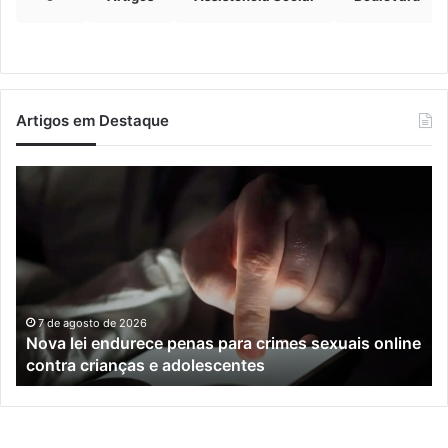
Artigos em Destaque
Nova
Co
lei
os
endurece
ho
penas
da
para
tr
crimes
de
sexuais
ba
online
en
7 de agosto de 2026
Nova lei endurece penas para crimes sexuais online
contra
En
contra crianças e adolescentes
crianças
e
e
M
adolescentes