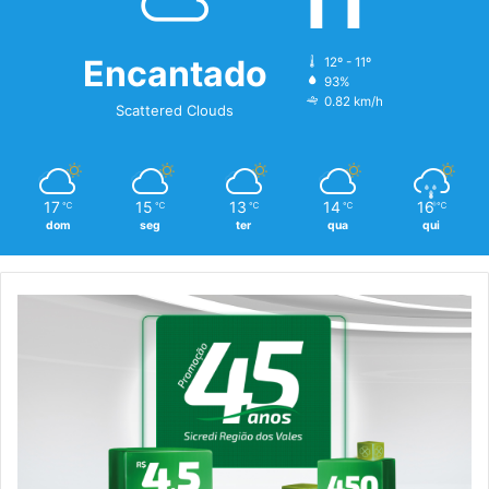
11
Encantado
12º - 11º
93%
0.82 km/h
Scattered Clouds
17
15
13
14
16
℃
℃
℃
℃
℃
dom
seg
ter
qua
qui