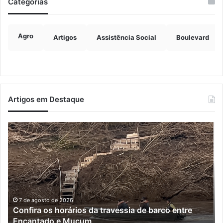
Categorias
Agro
Artigos
Assistência Social
Boulevard
Artigos em Destaque
Turisvales
Im
2026
de
recebe
ve
1200
ch
profissionais
ma
do
qu
trade
do
turístico
e
7 de agosto de 2026
Turisvales 2026 recebe 1200 profissionais do trade
já
turístico
su