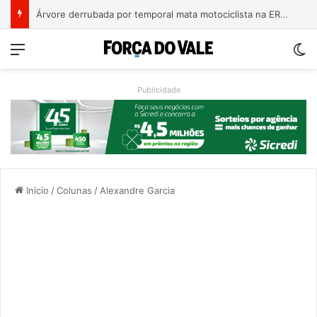
Bebê de um mês se engasga e é socorrido por bombeiros em Teutônia
Menu
Sw
Publicidade
Início
/
Colunas
/
Alexandre Garcia