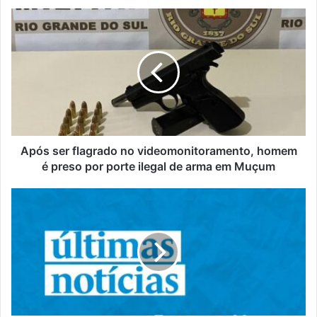
Após
ser
flagrado
no
videomonitoramento,
homem
é
preso
por
porte
Após ser flagrado no videomonitoramento, homem
ilegal
é preso por porte ilegal de arma em Muçum
de
arma
Sob
em
sol,
Muçum
temperaturas
sobem
neste
início
de
semana
no