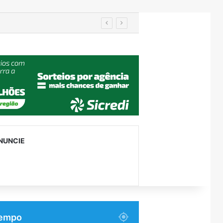
utenção
NUNCIE
empo