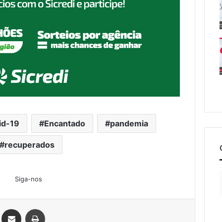
id-19
Encantado
pandemia
recuperados
Siga-nos
Linkedin
Compartilhar via e-mail
Imprimir