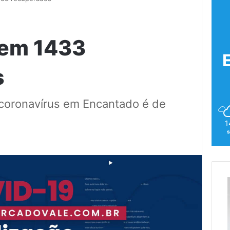
tem 1433
s
o coronavírus em Encantado é de
1
s