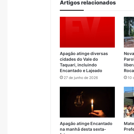
Brasil
Artigos relacionados
Apagão atinge diversas
Nova
cidades do Vale do
Paro
Taquari, incluindo
libe
Encantado e Lajeado
Roca
27 de junho de 2026
10 
Apagão atinge Encantado
Mate
na manhã desta sexta-
Pref