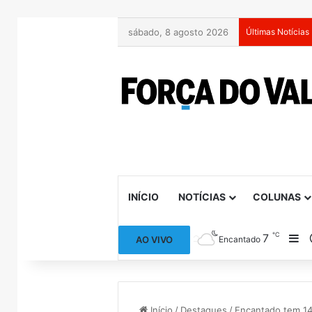
sábado, 8 agosto 2026
Últimas Notícias
INÍCIO
NOTÍCIAS
COLUNAS
℃
7
Ba
AO VIVO
Encantado
Início
/
Destaques
/
Encantado tem 1