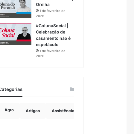
Orelha
1 de fevereiro de
2026
#ColunaSocial |
Celebração de
casamento não é
espetáculo
1 de fevereiro de
2026
Categorias
Agro
Artigos
Assistência Social
Boulevard
B