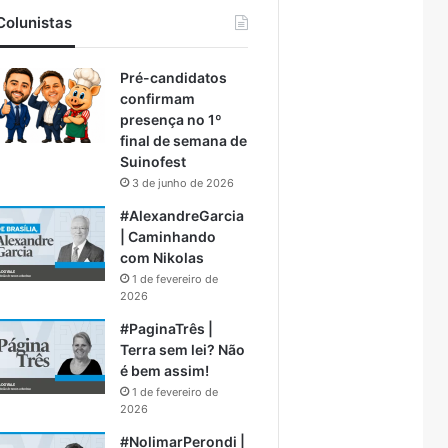
Colunistas
Pré-candidatos
confirmam
presença no 1º
final de semana de
Suinofest
3 de junho de 2026
#AlexandreGarcia
| Caminhando
com Nikolas
1 de fevereiro de
2026
#PaginaTrês |
Terra sem lei? Não
é bem assim!
1 de fevereiro de
2026
#NolimarPerondi |