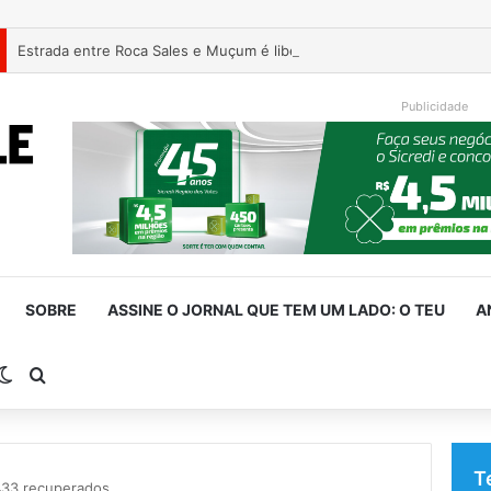
Estrada entre Roca Sales e Muçum é liberada após serviços de man
Publicidade
SOBRE
ASSINE O JORNAL QUE TEM UM LADO: O TEU
A
rra Lateral
Switch skin
Procurar por
T
433 recuperados