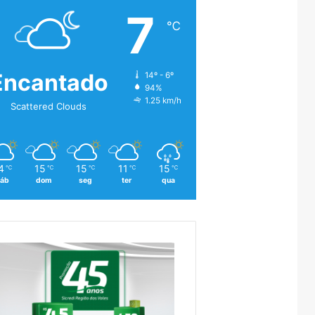
7
℃
Encantado
14º - 6º
94%
1.25 km/h
Scattered Clouds
4
15
15
11
15
℃
℃
℃
℃
℃
áb
dom
seg
ter
qua