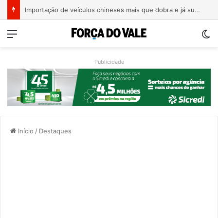
Importação de veículos chineses mais que dobra e já supera metade das compras externas do Brasil
Menu
Sw
Publicidade
Início
/
Destaques