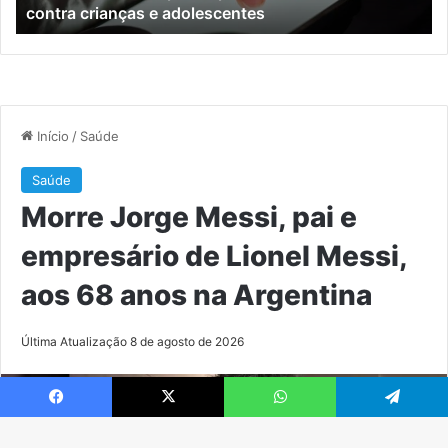
contra crianças e adolescentes
crianças
e
e
M
adolescentes
Facebook
X
WhatsApp
Telegram