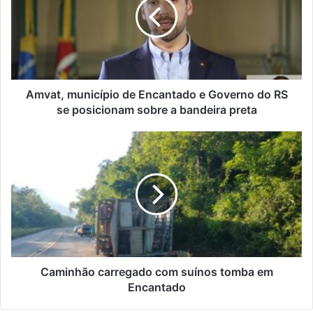
Encantado
e
Governo
do
RS
se
posicionam
Amvat, município de Encantado e Governo do RS
sobre
se posicionam sobre a bandeira preta
a
bandeira
Caminhão
preta
carregado
com
suínos
tomba
em
Encantado
Caminhão carregado com suínos tomba em
Encantado