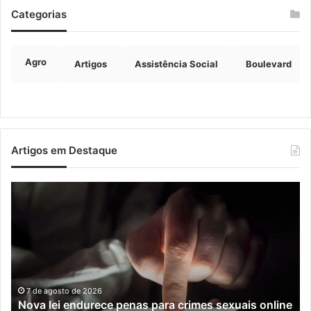
Categorias
Agro
Artigos
Assistência Social
Boulevard
Artigos em Destaque
Nova
Co
lei
os
endurece
ho
penas
da
para
tr
crimes
de
sexuais
ba
online
en
7 de agosto de 2026
Nova lei endurece penas para crimes sexuais online
contra
En