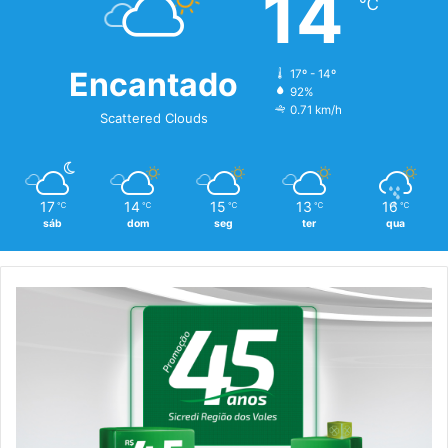
14
℃
Encantado
17º - 14º
92%
0.71 km/h
Scattered Clouds
17
14
15
13
16
℃
℃
℃
℃
℃
sáb
dom
seg
ter
qua