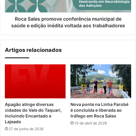
e
edição
inédita
Roca Sales promove conferência municipal de
voltada
saúde e edição inédita voltada aos trabalhadores
aos
trabalhadores
Artigos relacionados
Apagão atinge diversas
Nova ponte na Linha Parobé
cidades do Vale do Taquari,
é concluída e liberada ao
incluindo Encantado e
tráfego em Roca Sales
Lajeado
10 de abril de 2026
27 de junho de 2026