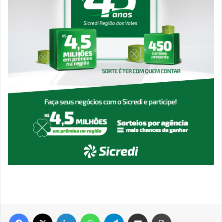
Facebook
X
Linkedin
WhatsApp
Telegram
Compartilhar via e-mail
Imprimir