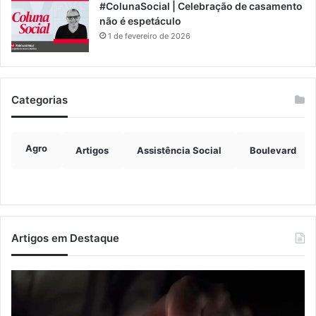
#ColunaSocial | Celebração de casamento
não é espetáculo
1 de fevereiro de 2026
Categorias
Agro
Artigos
Assistência Social
Boulevard
Artigos em Destaque
Nova
Co
lei
os
endurece
ho