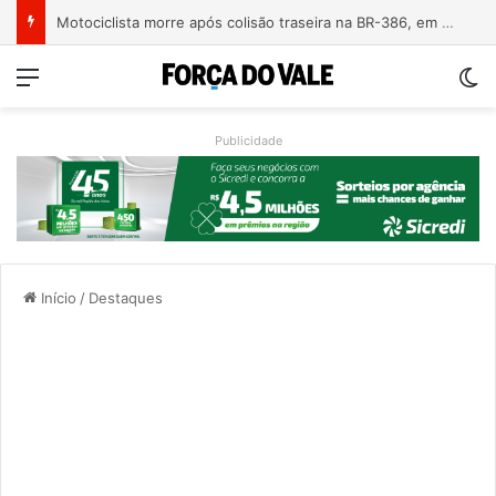
Motociclista morre após colisão traseira na BR-386, em Triunfo
Menu
Sw
Publicidade
Início
/
Destaques