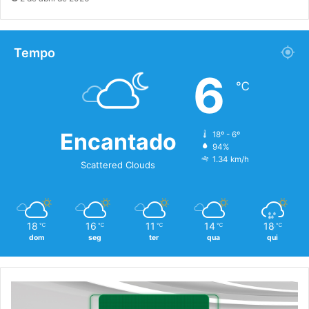
Tempo
6
℃
Encantado
18º - 6º
94%
1.34 km/h
Scattered Clouds
18
16
11
14
18
℃
℃
℃
℃
℃
dom
seg
ter
qua
qui