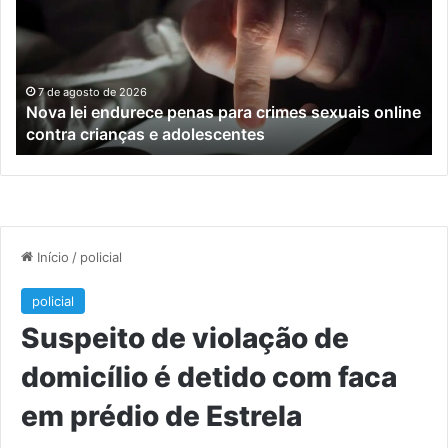
penas
da
para
tr
crimes
de
sexuais
ba
online
en
7 de agosto de 2026
Nova lei endurece penas para crimes sexuais online
contra
En
contra crianças e adolescentes
crianças
e
e
M
adolescentes