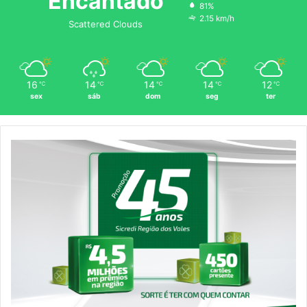
Encantado
81%
2.15 km/h
Scattered Clouds
16
14
14
14
12
℃
℃
℃
℃
℃
sex
sáb
dom
seg
ter