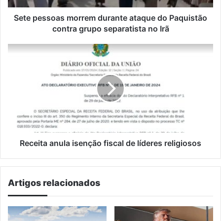
grupo
separatista
Sete pessoas morrem durante ataque do Paquistão
no
contra grupo separatista no Irã
Irã
Receita
anula
isenção
fiscal
de
líderes
religiosos
Receita anula isenção fiscal de líderes religiosos
Artigos relacionados