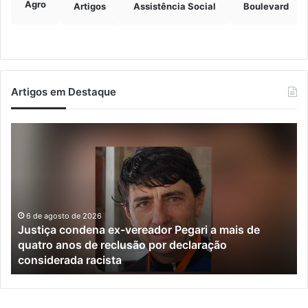
Agro
Artigos
Assistência Social
Boulevard
Artigos em Destaque
Justiça
Ve
condena
fo
ex-
de
vereador
ra
Pegari
de
a
da
mais
e
6 de agosto de 2026
Justiça condena ex-vereador Pegari a mais de
de
mu
quatro anos de reclusão por declaração
quatro
do
considerada racista
anos
Va
de
do
reclusão
Ta
por