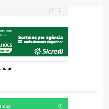
utenção
NUNCIE
empo