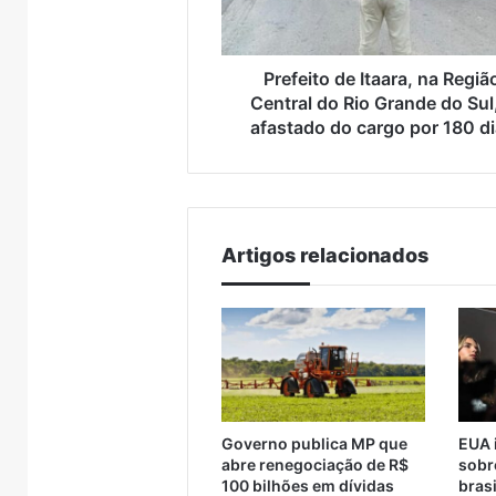
Brasil
do
Rio
Grande
do
Prefeito de Itaara, na Regiã
Sul,
Central do Rio Grande do Sul
é
afastado do cargo por 180 d
afastado
do
cargo
por
180
Artigos relacionados
dias
Governo publica MP que
EUA 
abre renegociação de R$
sobr
100 bilhões em dívidas
brasi