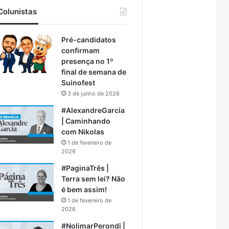
Colunistas
Pré-candidatos
confirmam
presença no 1º
final de semana de
Suinofest
3 de junho de 2026
#AlexandreGarcia
| Caminhando
com Nikolas
1 de fevereiro de
2026
#PaginaTrês |
Terra sem lei? Não
é bem assim!
1 de fevereiro de
2026
#NolimarPerondi |