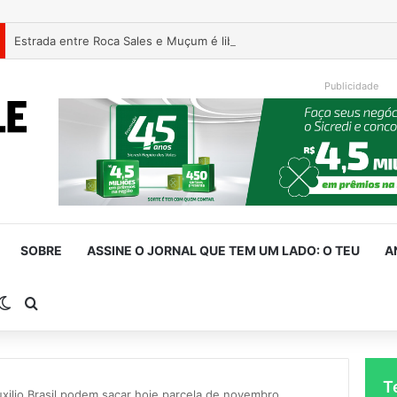
Estrada entre Roca Sales e Muçum é liberada após serviços de man
Publicidade
SOBRE
ASSINE O JORNAL QUE TEM UM LADO: O TEU
A
rra Lateral
Switch skin
Procurar por
T
uxilio Brasil podem sacar hoje parcela de novembro