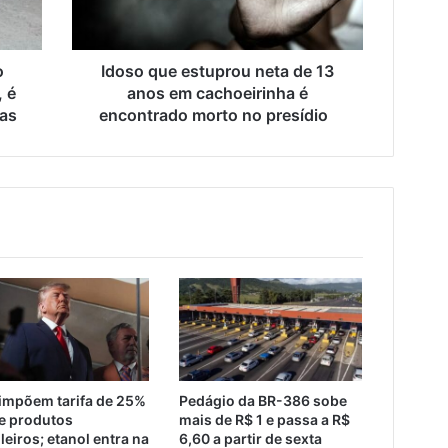
anos
em
cachoeirinha
é
o
Idoso que estuprou neta de 13
encontrado
, é
anos em cachoeirinha é
morto
ias
encontrado morto no presídio
no
presídio
impõem tarifa de 25%
Pedágio da BR-386 sobe
e produtos
mais de R$ 1 e passa a R$
leiros; etanol entra na
6,60 a partir de sexta