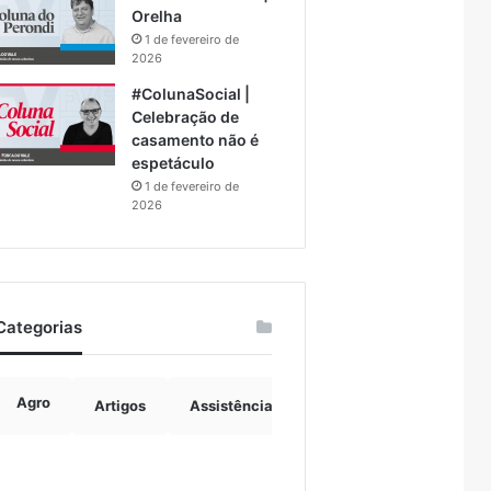
Orelha
1 de fevereiro de
2026
#ColunaSocial |
Celebração de
casamento não é
espetáculo
1 de fevereiro de
2026
Categorias
Agro
Artigos
Assistência Social
Boulevard
B