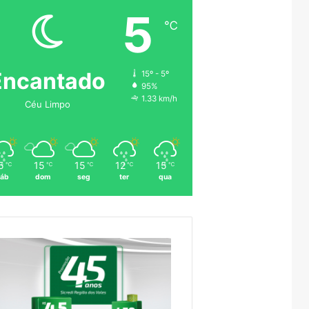
5
℃
Encantado
15º - 5º
95%
1.33 km/h
Céu Limpo
5
15
15
12
15
℃
℃
℃
℃
℃
áb
dom
seg
ter
qua