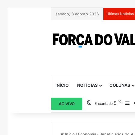
sábado, 8 agosto 2026
Últimas Notícias
INÍCIO
NOTÍCIAS
COLUNAS
℃
5
Ba
AO VIVO
Encantado
Início
/
Economia
/
Beneficiários do A