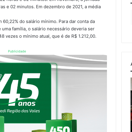
oras e 02 minutos. Em dezembro de 2021, a média
 60,22% do salário mínimo
. Para dar conta da
 uma família, o salário necessário deveria ser
,48 vezes o mínimo atual, que é de R$ 1.212,00.
Publicidade
Ventos
fortes
tina
deixam
rastro
de
7 de agosto de 2026
oré
danos
Ventos fortes deixam
em
rastro de danos em
de agosto de 2026
municípios
alsa Vicentina do Rio
municípios do Vale do
do