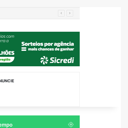
imento nos EUA
NUNCIE
empo