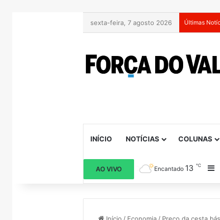
sexta-feira, 7 agosto 2026
Últimas Notí
INÍCIO
NOTÍCIAS
COLUNAS
℃
13
B
AO VIVO
Encantado
Início
/
Economia
/
Preço da cesta bás