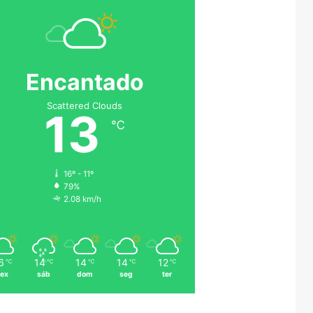
Encantado
Scattered Clouds
13
℃
16º - 11º
79%
2.08 km/h
6
14
14
14
12
℃
℃
℃
℃
℃
sex
sáb
dom
seg
ter