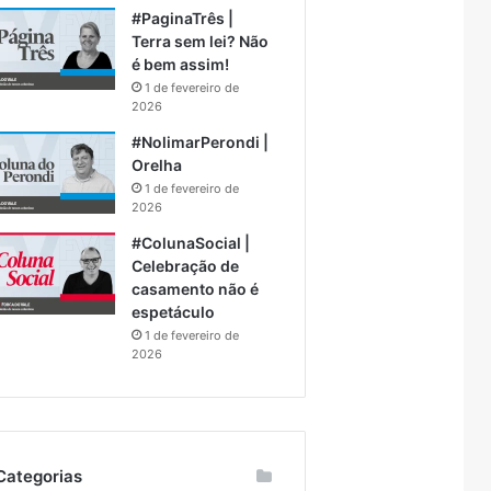
#PaginaTrês |
Terra sem lei? Não
é bem assim!
1 de fevereiro de
2026
#NolimarPerondi |
Orelha
1 de fevereiro de
2026
#ColunaSocial |
Celebração de
casamento não é
espetáculo
1 de fevereiro de
2026
Categorias