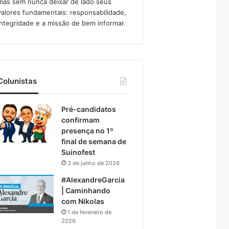
mas sem nunca deixar de lado seus
valores fundamentais: responsabilidade,
integridade e a missão de bem informar.​
Colunistas
Pré-candidatos
confirmam
presença no 1º
final de semana de
Suinofest
3 de junho de 2026
#AlexandreGarcia
| Caminhando
com Nikolas
1 de fevereiro de
2026