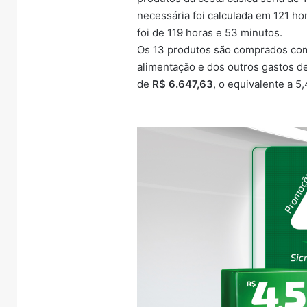
necessária foi calculada em 121 h
foi de 119 horas e 53 minutos.
Os 13 produtos são comprados com
alimentação e dos outros gastos de
de
R$ 6.647,63
, o equivalente a 5
Trump
A
assina
Balsa
novos
Vicen
decretos
do
para
Rio
de 2026
7 de agosto de 2026
restringir
Guap
endurece penas
Trump assina novos
cidadania
es sexuais online
decretos para restringir
7 
por
ianças e
cidadania por nascimento
A B
nascimento