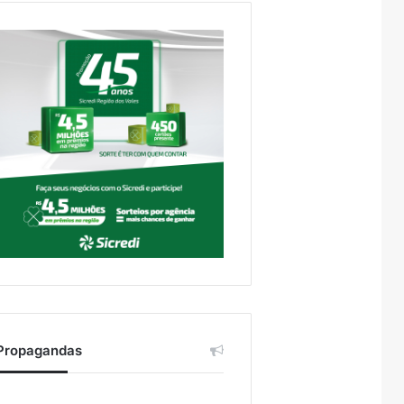
Propagandas