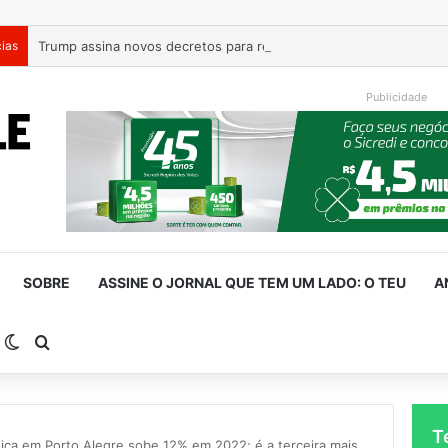
cias
Trump assina novos decretos para restringir cidadania por nasc
Publicidade
SOBRE
ASSINE O JORNAL QUE TEM UM LADO: O TEU
A
arra Lateral
Switch skin
Procurar por
T
ica em Porto Alegre sobe 12% em 2022; é a terceira mais