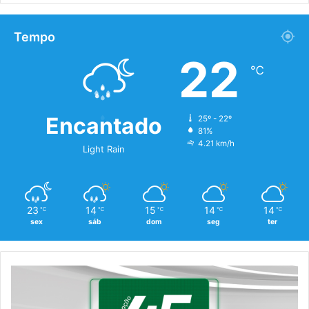
Tempo
22
℃
Encantado
25º - 22º
81%
4.21 km/h
Light Rain
23
14
15
14
14
℃
℃
℃
℃
℃
sex
sáb
dom
seg
ter