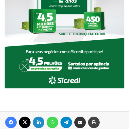
Facebook
X
Linkedin
WhatsApp
Telegram
Compartilhar via e-mail
Imprimir