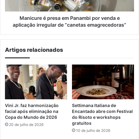
e
aplicação
irregular
Manicure é presa em Panambi por venda e
de
aplicação irregular de “canetas emagrecedoras”
“canetas
emagrecedoras”
Artigos relacionados
Vini Jr. faz harmonização
Settimana Italiana de
facial após eliminação na
Encantado abre com Festival
Copa do Mundo de 2026
do Risoto e workshops
gratuitos
20 de julho de 2026
10 de julho de 2026