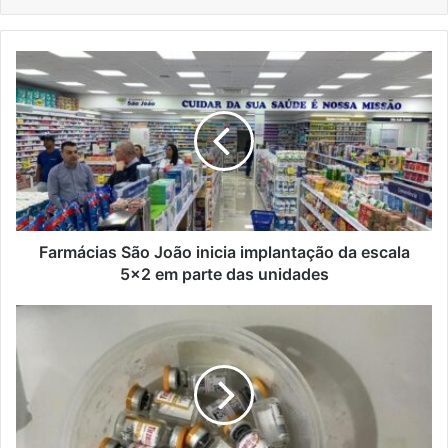
Farmácias
São
João
inicia
implantação
da
escala
5x2
em
parte
Farmácias São João inicia implantação da escala
das
5x2 em parte das unidades
unidades
Manicure
é
presa
em
Panambi
por
venda