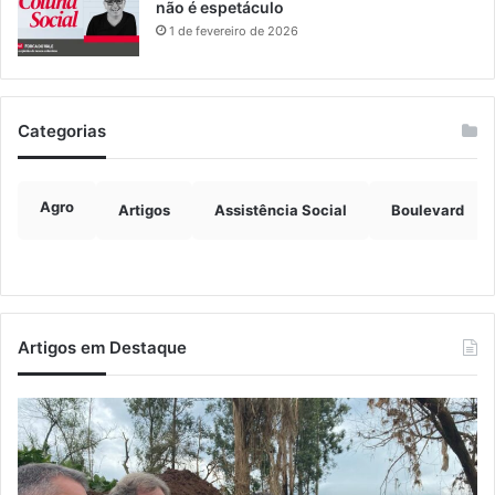
não é espetáculo
1 de fevereiro de 2026
Categorias
Agro
Artigos
Assistência Social
Boulevard
Artigos em Destaque
Justiça
Ca
condena
Mu
ex-
de
vereador
Bo