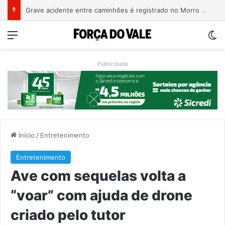
COMUI e Univates planejam ações voltadas à população idosa de Roca Sales
Menu
Sw
Publicidade
Início
/
Entretenimento
Entretenimento
Ave com sequelas volta a
“voar” com ajuda de drone
criado pelo tutor