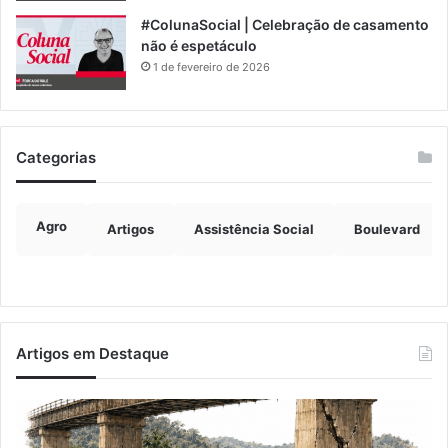
#ColunaSocial | Celebração de casamento
não é espetáculo
1 de fevereiro de 2026
Categorias
Agro
Artigos
Assistência Social
Boulevard
Artigos em Destaque
A
Im
Balsa
de