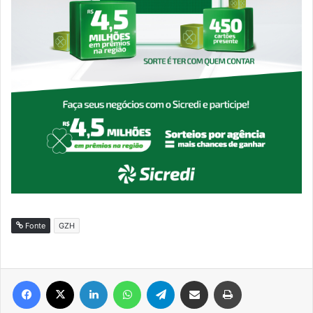
Fonte
GZH
Facebook
X
Linkedin
WhatsApp
Telegram
Compartilhar via e-mail
Imprimir