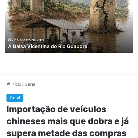
Vicentina
ve
do
ch
Rio
ma
Guaporé
qu
do
e
já
7 de agosto de 2026
A Balsa Vicentina do Rio Guaporé
su
me
da
co
ex
do
Bra