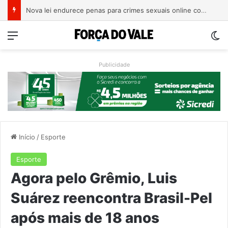
Nova lei endurece penas para crimes sexuais online contra crianças e adolescentes
Menu
Sw
Publicidade
Início
/
Esporte
Esporte
Agora pelo Grêmio, Luis
Suárez reencontra Brasil-Pel
após mais de 18 anos