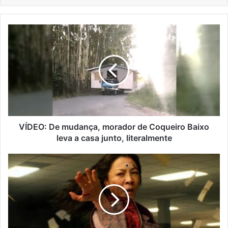
VÍDEO:
De
mudança,
morador
de
Coqueiro
Baixo
leva
a
casa
VÍDEO: De mudança, morador de Coqueiro Baixo
junto,
leva a casa junto, literalmente
literalmente
Indicados
ao
Oscar
2023
são
anunciados
e