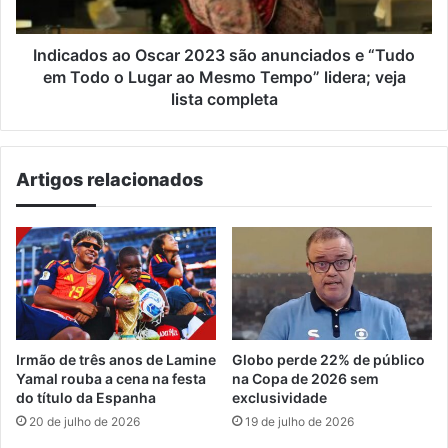
“Tudo
em
Todo
Indicados ao Oscar 2023 são anunciados e “Tudo
o
em Todo o Lugar ao Mesmo Tempo” lidera; veja
Lugar
lista completa
ao
Mesmo
Tempo”
Artigos relacionados
lidera;
veja
lista
completa
Irmão de três anos de Lamine
Globo perde 22% de público
Yamal rouba a cena na festa
na Copa de 2026 sem
do título da Espanha
exclusividade
20 de julho de 2026
19 de julho de 2026