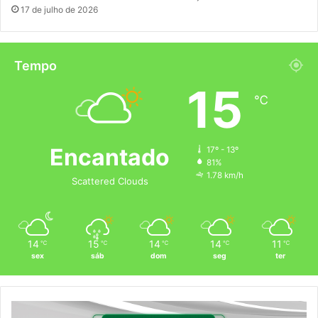
17 de julho de 2026
Tempo
15
℃
Encantado
17º - 13º
81%
1.78 km/h
Scattered Clouds
14
15
14
14
11
℃
℃
℃
℃
℃
sex
sáb
dom
seg
ter