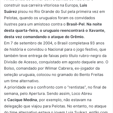
construir sua carreira vitoriosa na Europa,
Luis
Suárez
pisou no Rio Grande do Sul pela primeira vez em
Pelotas, quando os uruguaios foram os convidados
ilustres para um amistoso contra o
Brasil-Pel
.
Na noite
desta quarta-feira, o uruguaio reencontrará o Xavante,
desta vez comandando o ataque do Grêmio.
Em 7 de setembro de 2004, o Brasil completava 93 anos
de história e convidou o Nacional para o jogo festivo, que
também teve entrega de faixas pelo título rubro-negro da
Divisão de Acesso, conquistado em agosto daquele ano. O
Bolso, comandado por Wilmar Cabrera, ex-jogador da
seleção uruguaia, colocou no gramado do Bento Freitas
um time alternativo.
A prioridade era o confronto com o “rentistas”, no final de
semana, pelo Apertura. Sendo assim, Loco Abreu
e
Cacique Medina
, por exemplo, não estavam na
delegação que viajou para Pelotas. No entanto, no ataque
do time alternativo estava o jovem Luis Suárez, então com