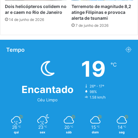
Dois helicópteros colidem no
Terremoto de magnitude 8,2
ar e caem no Rio de Janeiro
atinge Filipinas e provoca
alerta de tsunami
14 de junho de 2026
7 de junho de 2026
Tempo
19
℃
Encantado
26º - 17º
98%
1.58 km/h
Céu Limpo
26
23
20
15
14
℃
℃
℃
℃
℃
qui
sex
sáb
dom
seg