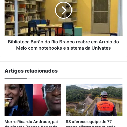
Rio
Branco
reabre
em
Arroio
do
Meio
Biblioteca Barão do Rio Branco reabre em Arroio do
com
Meio com notebooks e sistema da Univates
notebooks
e
sistema
Artigos relacionados
da
Univates
Morre Ricardo Andrade, pai
RS oferece equipe de 77
da ginasta Rebeca Andrade
especialistas para missão