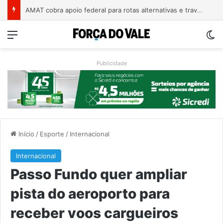
A arte de projetar o dom de cuidar
Menu
Sw
Publicidade
Início
/
Esporte
/
Internacional
Internacional
Passo Fundo quer ampliar
pista do aeroporto para
receber voos cargueiros