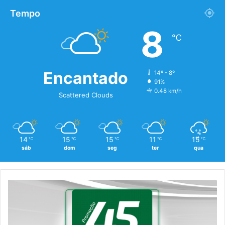
Tempo
8
℃
Encantado
14º - 8º
91%
0.48 km/h
Scattered Clouds
14
15
15
11
15
℃
℃
℃
℃
℃
sáb
dom
seg
ter
qua