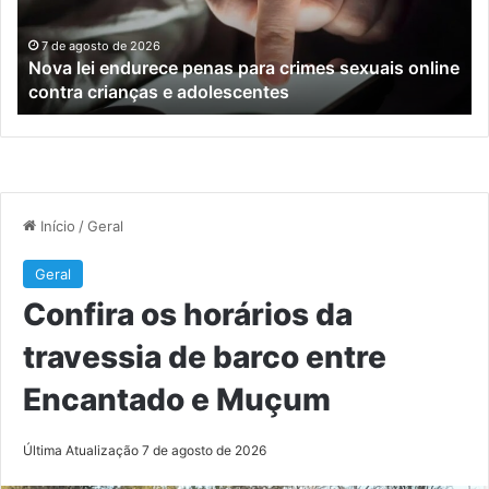
sexuais
ba
online
en
7 de agosto de 2026
Nova lei endurece penas para crimes sexuais online
contra
En
contra crianças e adolescentes
crianças
e
e
M
adolescentes