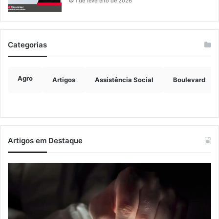
1 de fevereiro de 2026
Categorias
Agro
Artigos
Assistência Social
Boulevard
Artigos em Destaque
Nova
Co
lei
os
endurece
ho
penas
da
para
tr
crimes
de