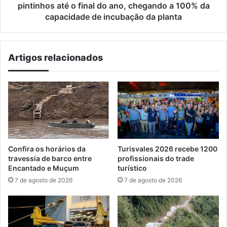
o
pintinhos até o final do ano, chegando a 100% da
final
capacidade de incubação da planta
do
ano,
chegando
Artigos relacionados
a
100%
da
capacidade
de
incubação
da
planta
Confira os horários da
Turisvales 2026 recebe 1200
travessia de barco entre
profissionais do trade
Encantado e Muçum
turístico
7 de agosto de 2026
7 de agosto de 2026