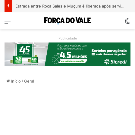
Estrada entre Roca Sales e Muçum é liberada após serviços de manutenção
Menu
Sw
Publicidade
Início
/
Geral