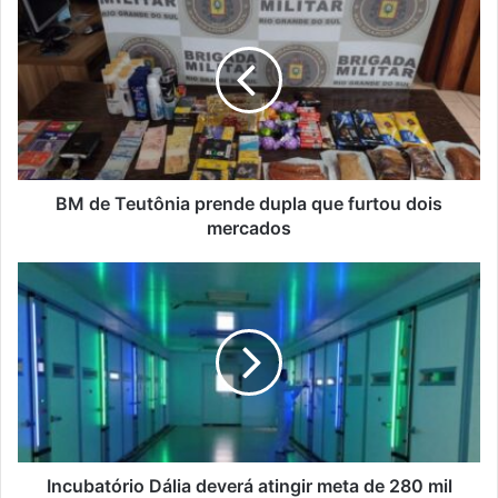
de
Teutônia
prende
dupla
que
furtou
dois
mercados
BM de Teutônia prende dupla que furtou dois
mercados
Incubatório
Dália
deverá
atingir
meta
de
280
mil
pintinhos
até
Incubatório Dália deverá atingir meta de 280 mil